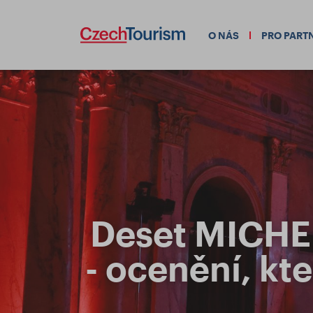
O NÁS
PRO PART
Deset MICHEL
- ocenění, kt