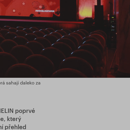
á sahají daleko za
HELIN poprvé
e, který
í přehled