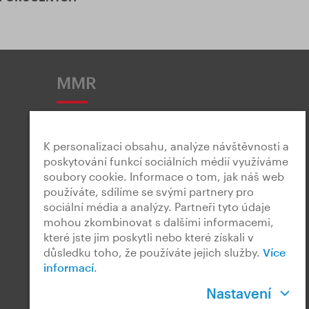
MMR
K personalizaci obsahu, analýze návštěvnosti a
poskytování funkcí sociálních médií využíváme
soubory cookie. Informace o tom, jak náš web
Snadné čtení
používáte, sdílíme se svými partnery pro
sociální média a analýzy. Partneři tyto údaje
mohou zkombinovat s dalšími informacemi,
které jste jim poskytli nebo které získali v
důsledku toho, že používáte jejich služby.
Více
informací
.
Český znakový jazyk
Nastavení