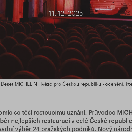
11. 12. 2025
Deset MICHELIN Hvězd pro Českou republiku - ocenění, kter
omie se těší rostoucímu uznání. Průvodce MIC
běr nejlepších restaurací v celé České republic
vadní výběr 24 pražských podniků. Nový národn