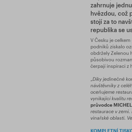
zahrnuje jednu
hvězdou, což p
stojí za to na
republika se u
V Česku je celkem
podniků získalo oz
obdržely Zelenou H
působivou rozmanit
čerpají inspiraci z 
„
Díky jedinečné ko
návštěvníky z celéh
oceňujeme restaura
vynikající kvalitu 
průvodce MICHEL
restaurace v zemi. N
vinařské oblasti. V
KOMPLETNÍ TISK