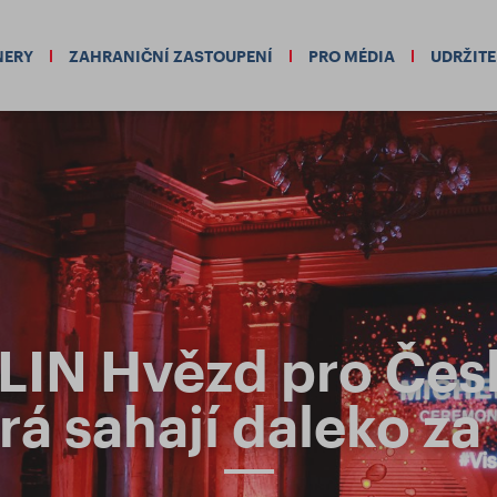
NERY
ZAHRANIČNÍ ZASTOUPENÍ
PRO MÉDIA
UDRŽIT
IN Hvězd pro Čes
erá sahají daleko za