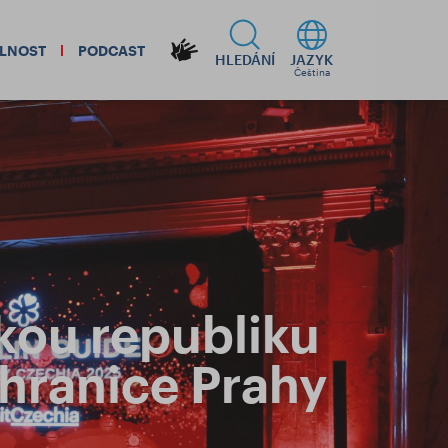
ELNOST
PODCAST
HLEDÁNÍ
JAZYK
Čeština
kou republiku
 hranice Prahy