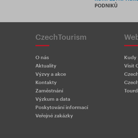
PODNIKŮ
CzechTourism
We
O nás
Kudy 
Aktuality
Visit 
Výzvy a akce
Czech
Kontakty
Czech
Zaměstnání
Tourd
Výzkum a data
Poskytování informací
Veřejné zakázky