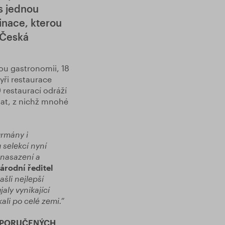
s jednou
inace, kterou
 Česká
ou gastronomii, 18
yři restaurace
 restaurací odráží
vat, z nichž mnohé
urmány i
 selekcí nyní
 nasazení a
rodní ředitel
šli nejlepší
jaly vynikající
ali po celé zemi.”
OPORUČENÝCH