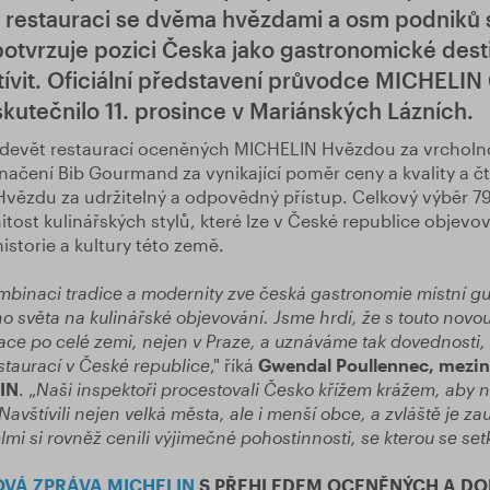
 restauraci se dvěma hvězdami a osm podniků 
otvrzuje pozici Česka jako gastronomické dest
vštívit. Oficiální představení průvodce MICHELIN
skutečnilo 11. prosince v Mariánských Lázních.
 devět restaurací oceněných MICHELIN Hvězdou za vrcholn
načení Bib Gourmand za vynikající poměr ceny a kvality a čt
vězdu za udržitelný a odpovědný přístup. Celkový výběr 79
ost kulinářských stylů, které lze v České republice objevo
historie a kultury této země.
mbinaci tradice a modernity
zve česká gastronomie místní g
o světa na kulinářské objevování. Jsme hrdí, že s touto novou
ce po celé zemi, nejen v Praze, a uznáváme tak dovednosti,
restaurací v České republice
," říká
Gwendal Poullennec, meziná
IN
. „
Naši inspektoři procestovali Česko křížem krážem, aby na
avštívili nejen velká města, ale i menší obce, a zvláště je zau
elmi si rovněž cenili výjimečné pohostinnosti, se kterou se setk
OVÁ ZPRÁVA MICHELIN
S PŘEHLEDEM OCENĚNÝCH A D