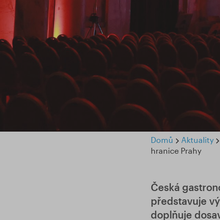
Domů
Aktuality
hranice Prahy
Česká gastron
představuje vý
doplňuje dosa