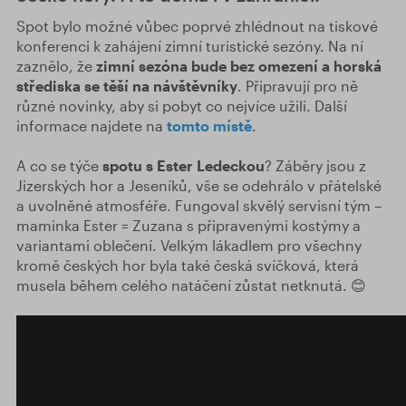
Spot bylo možné vůbec poprvé zhlédnout na tiskové
konferenci k zahájení zimní turistické sezóny. Na ní
zaznělo, že
zimní sezóna bude bez omezení a horská
střediska se těší na návštěvníky
. Připravují pro ně
různé novinky, aby si pobyt co nejvíce užili. Další
informace najdete na
tomto místě
.
A co se týče
spotu s Ester Ledeckou
? Záběry jsou z
Jizerských hor a Jeseníků, vše se odehrálo v přátelské
a uvolněné atmosféře. Fungoval skvělý servisní tým –
maminka Ester = Zuzana s připravenými kostýmy a
variantami oblečení. Velkým lákadlem pro všechny
kromě českých hor byla také česká svíčková, která
musela během celého natáčení zůstat netknutá. 😊