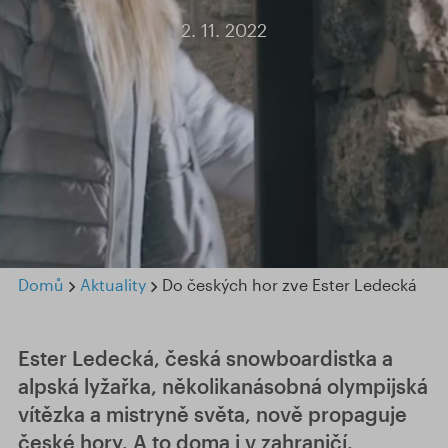
2. 11. 2022
Domů
Aktuality
Do českých hor zve Ester Ledecká
Ester Ledecká, česká snowboardistka a
alpská lyžařka, několikanásobná olympijská
vítězka a mistryně světa, nově propaguje
české hory. A to doma i v zahraničí.