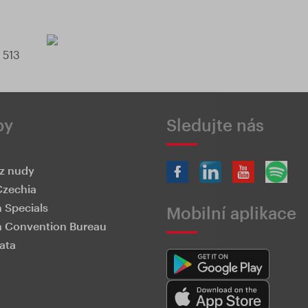
548 513
by
Sledujte nás
z nudy
Czechia
 Specials
Mobilní aplikace
 Convention Bureau
ata