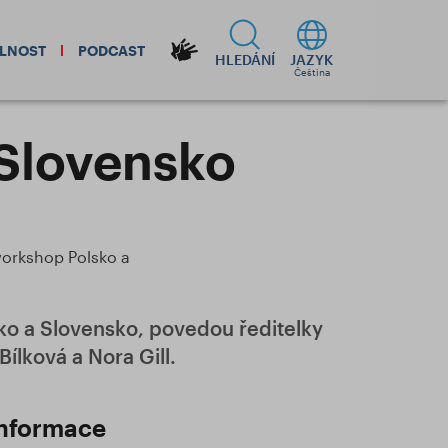
ELNOST
PODCAST
HLEDÁNÍ
JAZYK
Čeština
 Slovensko
workshop Polsko a
sko a Slovensko, povedou ředitelky
ílková a Nora Gill.
nformace