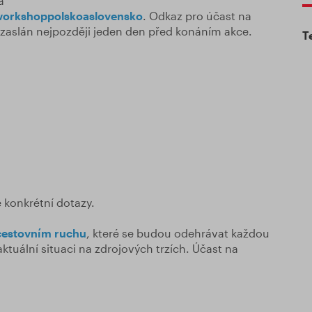
a
iworkshoppolskoaslovensko
. Odkaz pro účast na
zaslán nejpozději jeden den před konáním akce.
T
 konkrétní dotazy.
 cestovním ruchu
, které se budou odehrávat každou
 aktuální situaci na zdrojových trzích. Účast na