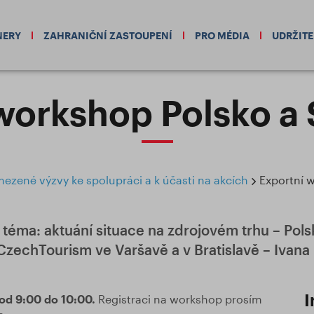
NERY
ZAHRANIČNÍ ZASTOUPENÍ
PRO MÉDIA
UDRŽIT
workshop Polsko a
zené výzvy ke spolupráci a k účasti na akcích
Exportní 
téma: aktuání situace na zdrojovém trhu – Pol
zechTourism ve Varšavě a v Bratislavě – Ivana B
I
 od 9:00 do 10:00.
Registraci na workshop prosím