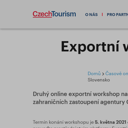
O NÁS
PRO PART
Exportní 
Domů
Časově ome
Slovensko
Druhý online exportní workshop na 
zahraničních zastoupení agentury C
Termín konání workshopu je
5. května 2021