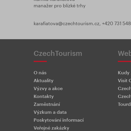
manažer pro blízké trhy
karafiatova@czechtourism.cz, +420 731 
CzechTourism
We
O nás
Kudy 
Aktuality
Visit 
Výzvy a akce
Czech
Kontakty
Czech
Zaměstnání
Tourd
Výzkum a data
Poskytování informací
Veřejné zakázky