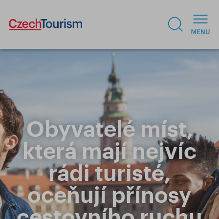
Obyvatelé míst,
která mají nejvíc
rádi turisté,
oceňují přínosy
cestovního ruchu