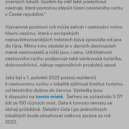
známých lokalit. Systém by měl také poskytnout
nástroje, které pomohou zlepšit řízení cestovního ruchu
v České republice."
Významně pozitivní roli může sehrát i cestování mimo
hlavní sezónu, která v evropských
nejnavštěvovanějších městech bývá zpravidla od jara
do října. Mimo toto období je v daných destinacích
méně cestovatelů a nižší jsou i ceny. Udržitelnost
cestovního ruchu podporuje také venkovská turistika,
dobrovolnictví, nákup regionálních produktů apod.
Jaký byl v 1. pololetí 2022 postoj rezidentů
k cestovnímu ruchu v lokalitě zjišťoval Institut turismu
od letošního dubna do června. Výsledky jsou
k dispozici na
tomto místě
. Šetření se zúčastnilo 5 171
lidí ze 150 různých míst. Data k tomuto tématu se
sbírají průběžně. Detailní čísla i po jednotlivých
lokalitách bude obsahovat celková zpráva za rok
2022.