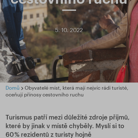
5. 10. 2022
Domů
Obyvatelé míst, která mají nejvíc rádi turisté,
oceňují přínosy cestovního ruchu
Turismus patří mezi důležité zdroje příjmů,
které by jinak v místě chyběly. Myslí si to
60 % rezidentů z turisty hojně