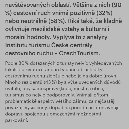
navštěvovaných oblastí. Většina z nich (90
%) cestovní ruch vnímá pozitivně (32 %)
nebo neutrálně (58 %). Říká také, že kladně
ovlivňuje mezilidské vztahy a kulturní i
morální hodnoty. Vyplývá to z analýzy
Institutu turismu České centrály
cestovního ruchu – CzechTourism.
Podle 80 % dotázaných z turisty nejvíc vyhledávaných
lokalit se životní standard v dané oblasti díky
cestovnímu ruchu zlepšuje nebo je na dobré úrovni.
Mnoho rezidentů (43 %) by z výše uvedených důvodů
uvítalo, aby samosprávy (kraje, města a obce)
turismus co nejvíc podporovaly. Vnímají přitom i
problematické aspekty většího zájmu, za nejčastěji
považují vyšší ceny, dopad na přírodu či intenzivnější
dopravu spojenou s omezenými možnostmi
parkování.