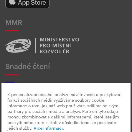
MMR
Snadné čtení
K personalizaci obsahu, analýze návštěvnosti a poskytování
funkcí sociálních médií využíváme soubory cookie.
Český znakový jazyk
Informace o tom, jak náš web používáte, sdílíme se svými
partnery pro sociální média a analýzy. Partneři tyto údaje
mohou zkombinovat s dalšími informacemi, které jste jim
poskytli nebo které získali v důsledku toho, že používáte
jejich služby.
Více informací
.