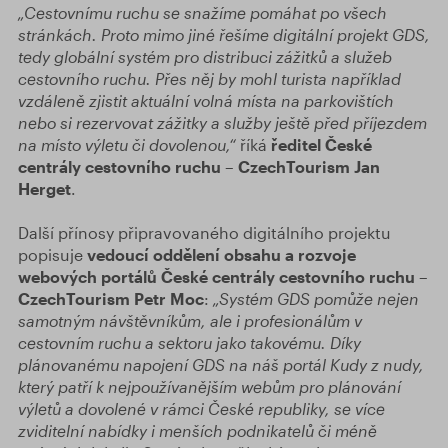
„Cestovnímu ruchu se snažíme pomáhat po všech
stránkách. Proto mimo jiné řešíme digitální projekt GDS,
tedy globální systém pro distribuci zážitků a služeb
cestovního ruchu.
Přes něj by mohl turista například
vzdáleně zjistit aktuální volná místa na parkovištích
nebo si rezervovat zážitky a služby ještě před příjezdem
na místo výletu či dovolenou,
“
říká
ředitel České
centrály cestovního ruchu – CzechTourism Jan
Herget
.
Další přínosy připravovaného digitálního projektu
popisuje
vedoucí oddělení obsahu a rozvoje
webových portálů České centrály cestovního ruchu –
CzechTourism Petr Moc
:
„Systém GDS pomůže nejen
samotným návštěvníkům, ale i profesionálům v
cestovním ruchu a sektoru jako takovému. Díky
plánovanému napojení GDS na náš portál Kudy z nudy,
který patří k nejpoužívanějším webům pro plánování
výletů a dovolené v rámci České republiky, se více
zviditelní nabídky i menších podnikatelů či méně