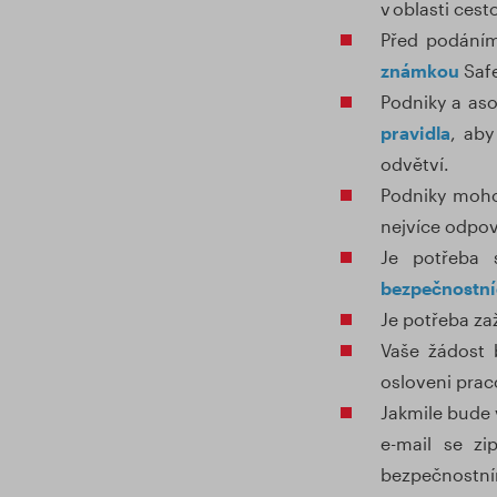
v oblasti ces
Před podáním
známkou
Safe
Podniky a as
pravidla
, aby
odvětví.
Podniky moho
nejvíce odpov
Je potřeba 
bezpečnostní
Je potřeba za
Vaše žádost 
osloveni pra
Jakmile bude 
e-mail se z
bezpečnostním