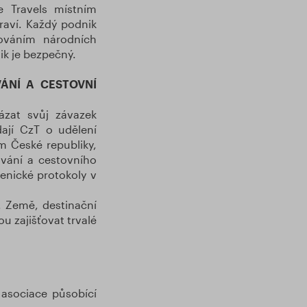
 Travels místním
raví. Každý podnik
ováním národních
nik je bezpečný.
ÁNÍ A CESTOVNÍ
ázat svůj závazek
dají CzT o udělení
m České republiky,
ování a cestovního
enické protokoly v
. Země, destinační
u zajišťovat trvalé
asociace působící