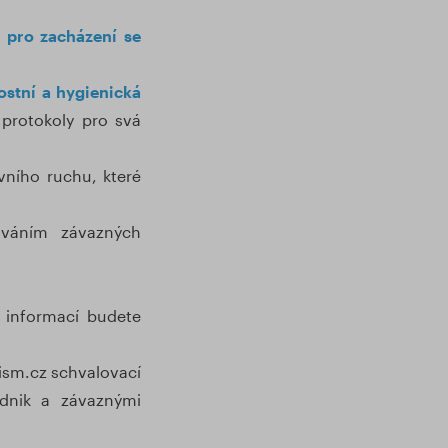
a pro zacházení se
stní a hygienická
 protokoly pro svá
ního ruchu, které
ováním závazných
 informací budete
ism.cz schvalovací
dnik a závaznými