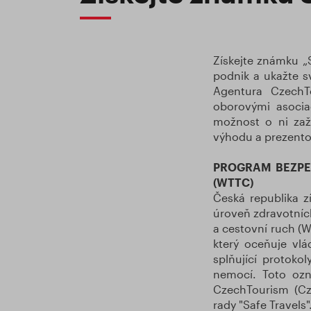
Získejte známku „
podnik a ukažte sv
Agentura CzechT
oborovými asocia
možnost o ni zaž
výhodu a prezent
PROGRAM BEZPE
(WTTC)
Česká republika 
úroveň zdravotníc
a cestovní ruch (W
který oceňuje vlá
splňující protok
nemocí. Toto ozn
CzechTourism (Cz
rady "Safe Travels