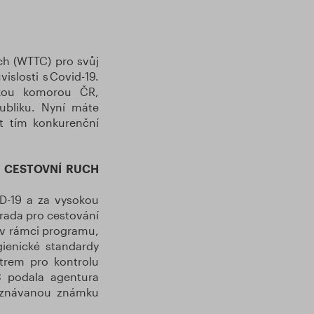
ch (WTTC) pro svůj
islosti s Covid-19.
skou komorou ČR,
ubliku. Nyní máte
t tím konkurenční
 CESTOVNÍ RUCH
D-19 a za vysokou
rada pro cestování
" v rámci programu,
gienické standardy
trem pro kontrolu
C podala agentura
 uznávanou známku