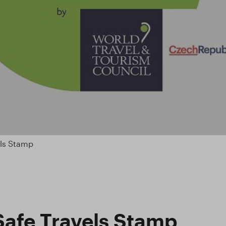
els Stamp
Safe Travels Stamp