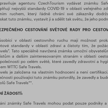
ravňuje agenturu CzechTourism vydávat známku Safe
plňují nejvyšší standardy COVID-19 v oblasti veřejného zd
vním ruchem, který řádně chrání své zákazníky dodrž
kat tuto známku, vystavit ji a sdělit tak světu, že jeho pod
ZPEČNÉHO CESTOVÁNÍ SVĚTOVÉ RADY PRO CESTOV
ůsobící v oblasti cestovního ruchu mají možnost prok
tové standardy v oblasti zdraví a čistoty tím, že požá
avels". Tato speciálně navržená známka umožní obyvatelů
istům a dalším zainteresovaným stranám v oblasti cest
polečnosti po celém světě, které zavedly zdravotní a hygi
mem WTTC Safe Travels.
vels je založena na vlastním hodnocení a není certifikací
ečnosti používající tuto známku potvrdily, že zavedly a budo
lů Safe Travels**.
Í ŽÁDOSTÍ:
kání známky Safe Travels mohou podat pouze podniky a 