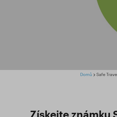
Domů
Safe Trav
Získejte známku 