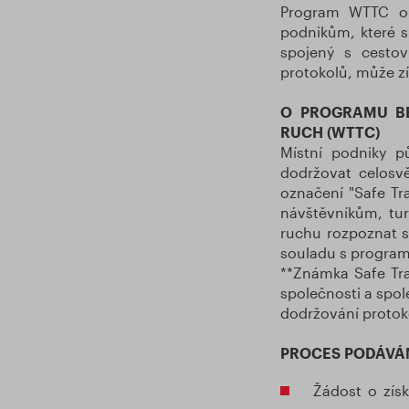
Program WTTC op
podnikům, které s
spojený s cesto
protokolů, může zís
O PROGRAMU BE
RUCH (WTTC)
Místní podniky p
dodržovat celosvě
označení "Safe Tr
návštěvníkům, tur
ruchu rozpoznat s
souladu s progra
**Známka Safe Tra
společnosti a spol
dodržování protoko
PROCES PODÁVÁN
Žádost o zís