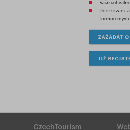
Vaše schválen
Dodržování z
formou myster
ZAŽÁDAT 
JIŽ REGIS
CzechTourism
We