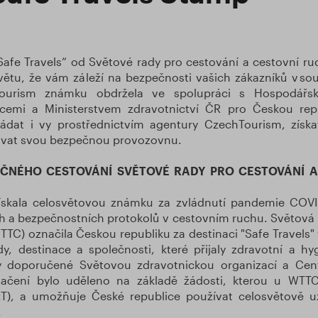
Safe Travels“ od Světové rady pro cestování a cestovní ru
ětu, že vám záleží na bezpečnosti vašich zákazníků v souv
ourism známku obdržela ve spolupráci s Hospodář
cemi a Ministerstvem zdravotnictví ČR pro Českou rep
ádat i vy prostřednictvím agentury CzechTourism, získa
ovat svou bezpečnou provozovnu.
ČNÉHO CESTOVÁNÍ SVĚTOVÉ RADY PRO CESTOVÁNÍ A
získala celosvětovou známku za zvládnutí pandemie COVI
h a bezpečnostních protokolů v cestovním ruchu. Světová 
TTC) označila Českou republiku za destinaci "Safe Travels
dy, destinace a společnosti, které přijaly zdravotní a hy
oly doporučené Světovou zdravotnickou organizací a Cen
ačení bylo uděleno na základě žádosti, kterou u WTT
T), a umožňuje České republice používat celosvětově
".