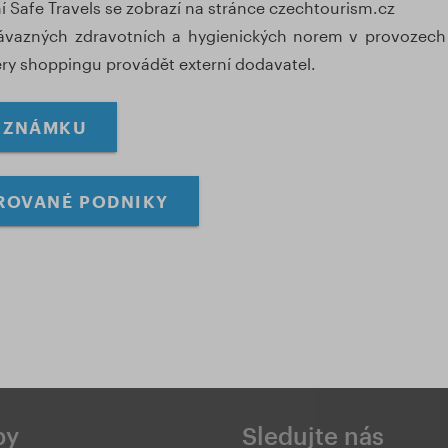
í Safe Travels se zobrazí na stránce czechtourism.cz
ávazných zdravotních a hygienických norem v provozech
y shoppingu provádět externí dodavatel.
O ZNÁMKU
TROVANÉ PODNIKY
by
Sledujte nás