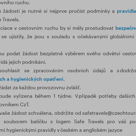
tovního ruchu.
 žádosti je nutné si nejprve pročíst podmínky a
pravidl
 Travels.
ociace v cestovním ruchu by si měly prostudovat
bezpečno
 se ujistily, že jsou v souladu s očekávanými globálními
u podat žádost bezplatně výběrem svého odvětví cestov
ídá jejich podnikání.
souhlasit se zpracováním osobních údajů a s dodrž
ch a hygienických opatření
.
žádat za každou provozovnu zvlášť.
bude vyřízena během 1 týdne. V případě potřeby dalších
covníkem CzT.
vaše žádost schválena, obdržíte od safetravels@czechtour
ip souborem balíčku s logem Safe Travels pro váš po
i hygienickými pravidly v českém a anglickém jazyce