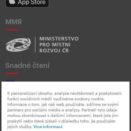
MMR
Snadné čtení
K personalizaci obsahu, analýze návštěvnosti a poskytování
funkcí sociálních médií využíváme soubory cookie.
Český znakový jazyk
Informace o tom, jak náš web používáte, sdílíme se svými
partnery pro sociální média a analýzy. Partneři tyto údaje
mohou zkombinovat s dalšími informacemi, které jste jim
poskytli nebo které získali v důsledku toho, že používáte
jejich služby.
Více informací
.