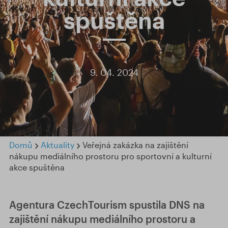
spuštěna
9. 04. 2024
Domů
Aktuality
Veřejná zakázka na zajištění
nákupu mediálního prostoru pro sportovní a kulturní
akce spuštěna
Agentura CzechTourism spustila DNS na
zajištění nákupu mediálního prostoru a