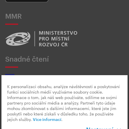
MMR
Snadné čtení
K personalizaci obsahu, analýze návštěvnosti a poskytování
funkcí sociálních médií využíváme soubory cookie.
Český znakový jazyk
Informace o tom, jak náš web používáte, sdílíme se svými
partnery pro sociální média a analýzy. Partneři tyto údaje
mohou zkombinovat s dalšími informacemi, které jste jim
poskytli nebo které získali v důsledku toho, že používáte
jejich služby.
Více informací
.