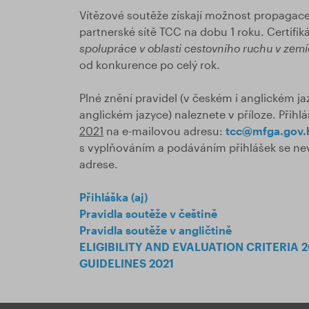
Vítězové soutěže získají možnost propagac
partnerské sítě TCC na dobu 1 roku. Certifik
spolupráce v oblasti cestovního ruchu v zem
od konkurence po celý rok.
Plné znění pravidel (v českém i anglickém jaz
anglickém jazyce) naleznete v příloze. Přih
2021
na e-mailovou adresu:
tcc@mfga.gov.
s vyplňováním a podáváním přihlášek se ne
adrese.
Přihláška (aj)
Pravidla soutěže v češtině
Pravidla soutěže v angličtině
ELIGIBILITY AND EVALUATION CRITERIA 2
GUIDELINES 2021