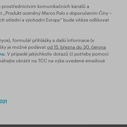
e prostřednictvím komunikačních kanálů a
át
„Produkt oceněný Marco Polo s doporučením Číny –
ích střední a východní Evropy“
bude vítěze odlišovat
yce), formulář přihlášky a další informace (v
lášky je možné podávat
od 15. března do 30. června
hu
. V případě jakýchkoliv dotazů či potřeby pomoci
váhejte obrátit na TCC na výše uvedené emailové
021