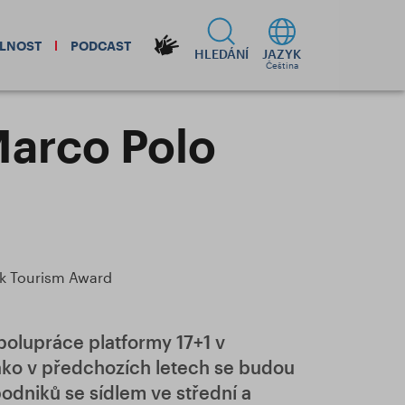
ELNOST
PODCAST
HLEDÁNÍ
JAZYK
Čeština
Marco Polo
ík Tourism Award
polupráce platformy 17+1 v
jako v předchozích letech se budou
podniků se sídlem ve střední a