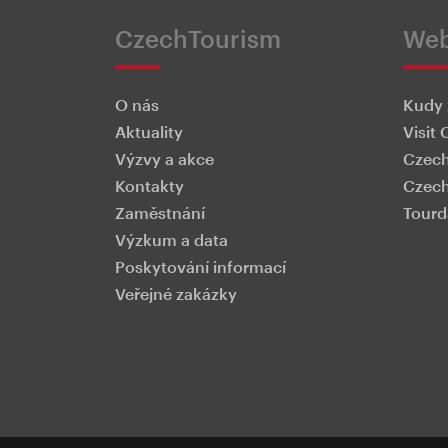
CzechTourism
We
O nás
Kudy 
Aktuality
Visit 
Výzvy a akce
Czech
Kontakty
Czech
Zaměstnání
Tourd
Výzkum a data
Poskytování informací
Veřejné zakázky