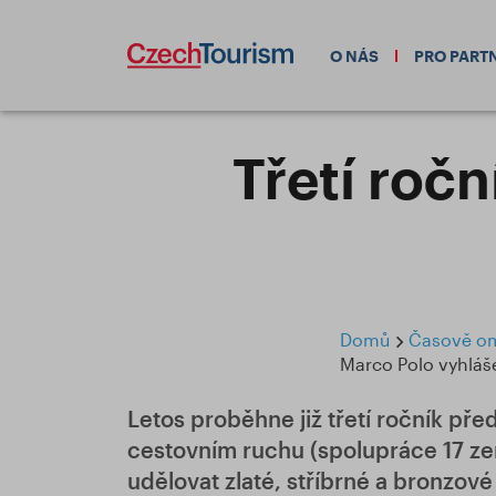
O NÁS
PRO PART
Třetí roč
Domů
Časově ome
Marco Polo vyhláš
Letos proběhne již třetí ročník př
cestovním ruchu (spolupráce 17 ze
udělovat zlaté, stříbrné a bronzové