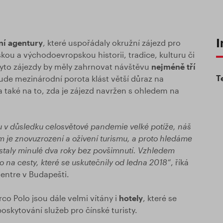
I
ní agentury
, které uspořádaly okružní zájezd pro
skou a východoevropskou historii, tradice, kulturu či
Tyto zájezdy by měly zahrnovat návštěvu
nejméně tří
T
ude mezinárodní porota klást větší důraz na
a také na to, zda je zájezd navržen s ohledem na
u v důsledku celosvětové pandemie velké potíže, náš
m je znovuzrození a oživení turismu, a proto hledáme
 zůstaly minulé dva roky bez povšimnutí. Vzhledem
to na cesty, které se uskutečnily od ledna 2018“
, říká
entre v Budapešti.
o Polo jsou dále velmi vítány i
hotely
, které se
skytování služeb pro čínské turisty.