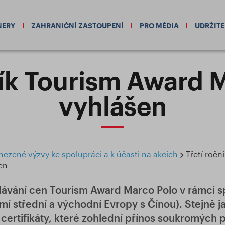
NERY
ZAHRANIČNÍ ZASTOUPENÍ
PRO MÉDIA
UDRŽIT
ník Tourism Award 
vyhlášen
zené výzvy ke spolupráci a k účasti na akcích
Třetí ročn
en
edávání cen Tourism Award Marco Polo v rámci s
mí střední a východní Evropy s Čínou). Stejně 
 certifikáty, které zohlední přínos soukromých 