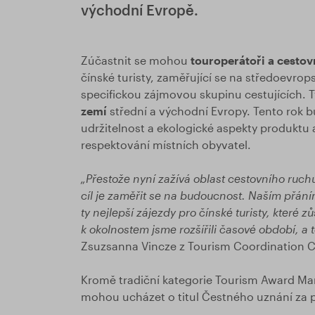
východní Evropě.
Zúčastnit se mohou
touroperátoři a cestov
čínské turisty, zaměřující se na středoevrop
specifickou zájmovou skupinu cestujících. 
zemí
střední a východní Evropy. Tento rok b
udržitelnost a ekologické aspekty produktu 
respektování místních obyvatel.
„Přestože nyní zažívá oblast cestovního ruch
cíl je zaměřit se na budoucnost. Naším přání
ty nejlepší zájezdy pro čínské turisty, které
k okolnostem jsme rozšířili časové období, a 
Zsuzsanna Vincze z Tourism Coordination C
Kromě tradiční kategorie Tourism Award Marc
mohou ucházet o titul Čestného uznání za po