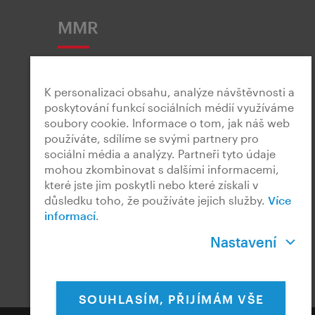
MMR
K personalizaci obsahu, analýze návštěvnosti a
poskytování funkcí sociálních médií využíváme
soubory cookie. Informace o tom, jak náš web
Snadné čtení
používáte, sdílíme se svými partnery pro
sociální média a analýzy. Partneři tyto údaje
mohou zkombinovat s dalšími informacemi,
které jste jim poskytli nebo které získali v
důsledku toho, že používáte jejich služby.
Více
informací
.
Český znakový jazyk
Nastavení
SOUHLASÍM, PŘIJÍMÁM VŠE