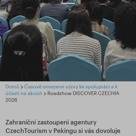
Domů
Časově omezené výzvy ke spolupráci a k
účasti na akcích
Roadshow DISCOVER CZECHIA
2026
Zahraniční zastoupení agentury
CzechTourism v Pekingu si vás dovoluje