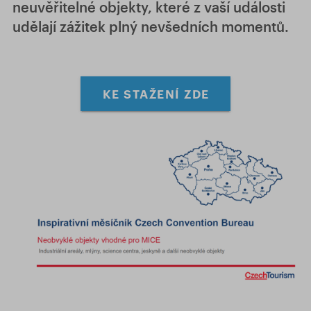
neuvěřitelné objekty, které z vaší události
udělají zážitek plný nevšedních momentů.
KE STAŽENÍ ZDE