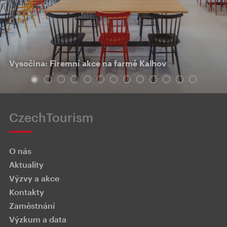
Vysočina: Firemní akce na farmě Kalhov
CzechTourism
O nás
Aktuality
Výzvy a akce
Kontakty
Zaměstnání
Výzkum a data