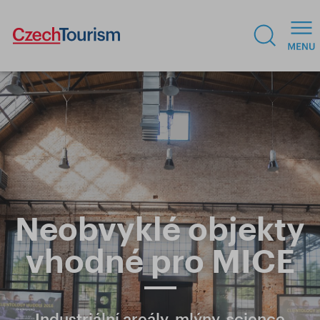
Neobvyklé objekty
vhodné pro MICE
Industriální areály, mlýny, science