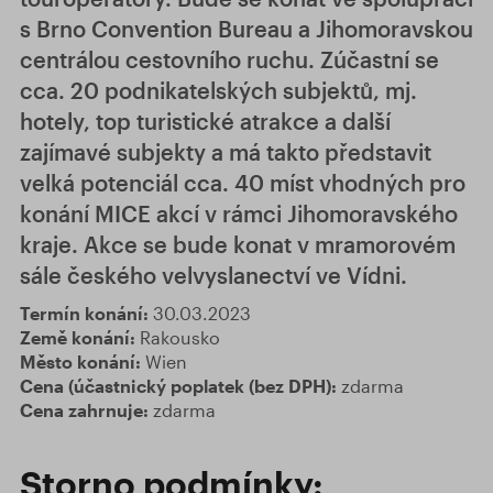
s Brno Convention Bureau a Jihomoravskou
centrálou cestovního ruchu. Zúčastní se
cca. 20 podnikatelských subjektů, mj.
hotely, top turistické atrakce a další
zajímavé subjekty a má takto představit
velká potenciál cca. 40 míst vhodných pro
konání MICE akcí v rámci Jihomoravského
kraje. Akce se bude konat v mramorovém
sále českého velvyslanectví ve Vídni.
Termín konání:
30.03.2023
Země konání:
Rakousko
Město konání:
Wien
Cena (účastnický poplatek (bez DPH):
zdarma
Cena zahrnuje:
zdarma
Storno podmínky: