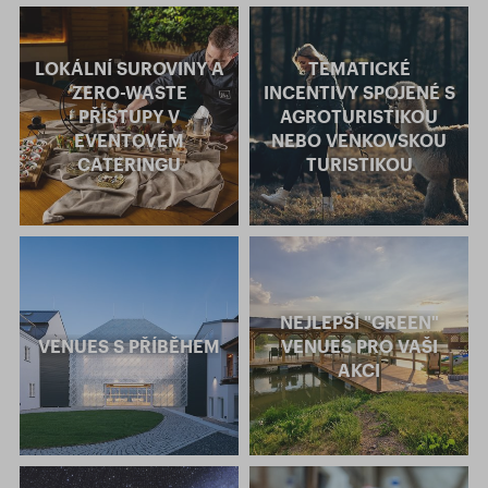
LOKÁLNÍ SUROVINY A
TEMATICKÉ
ZERO-WASTE
INCENTIVY SPOJENÉ S
PŘÍSTUPY V
AGROTURISTIKOU
EVENTOVÉM
NEBO VENKOVSKOU
CATERINGU
TURISTIKOU
NEJLEPŠÍ "GREEN"
VENUES S PŘÍBĚHEM
VENUES PRO VAŠI
AKCI