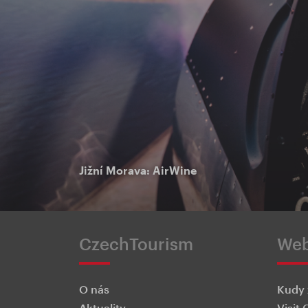
Jižní Morava: AirWine
CzechTourism
We
O nás
Kudy 
Aktuality
Visit 