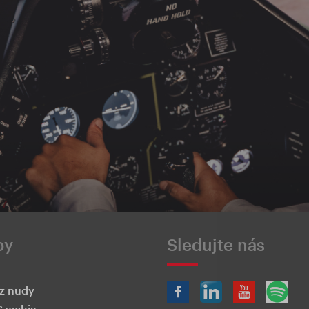
by
Sledujte nás
z nudy
Czechia