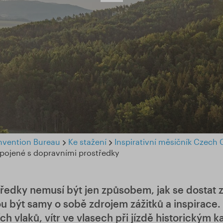
vention Bureau
Ke stažení
Inspirativní měsíčník Czech
 spojené s dopravními prostředky
ředky nemusí být jen způsobem, jak se dostat 
 být samy o sobě zdrojem zážitků a inspirace. 
ch vlaků, vítr ve vlasech při jízdě historickým 