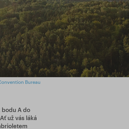
 Convention Bureau
z bodu A do
Ať už vás láká
kabrioletem