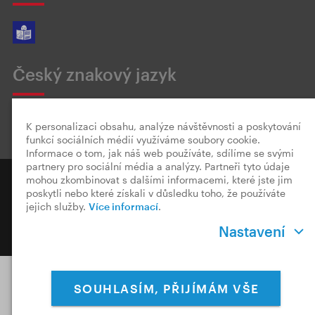
Český znakový jazyk
K personalizaci obsahu, analýze návštěvnosti a poskytování
funkcí sociálních médií využíváme soubory cookie.
Informace o tom, jak náš web používáte, sdílíme se svými
partnery pro sociální média a analýzy. Partneři tyto údaje
Copyright © 2026 CzechTourism
mohou zkombinovat s dalšími informacemi, které jste jim
poskytli nebo které získali v důsledku toho, že používáte
jejich služby.
Více informací
.
Ochrana osobních údajů
Cookies & Měření
Nastavení
Nastavení Cookies
SOUHLASÍM, PŘIJÍMÁM VŠE