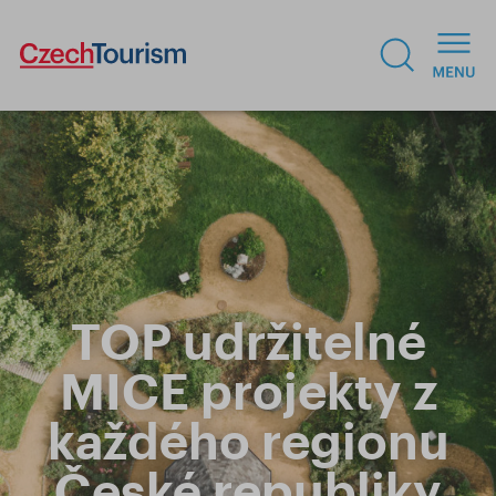
TOP udržitelné
MICE projekty z
každého regionu
České republiky