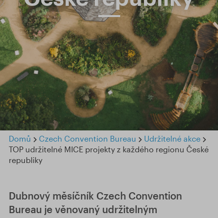
Domů
Czech Convention Bureau
Udržitelné akce
TOP udržitelné MICE projekty z každého regionu České
republiky
Dubnový měsíčník Czech Convention
Bureau je věnovaný udržitelným