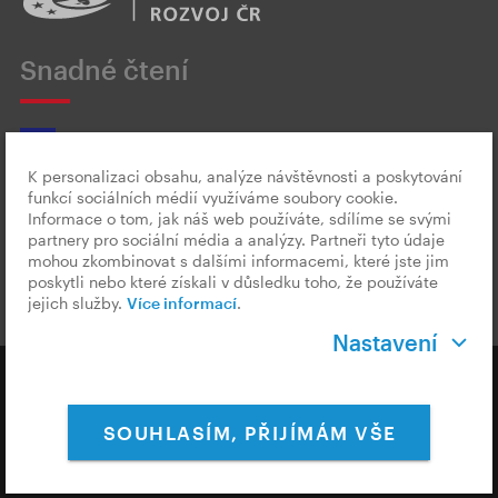
Snadné čtení
K personalizaci obsahu, analýze návštěvnosti a poskytování
funkcí sociálních médií využíváme soubory cookie.
Český znakový jazyk
Informace o tom, jak náš web používáte, sdílíme se svými
partnery pro sociální média a analýzy. Partneři tyto údaje
mohou zkombinovat s dalšími informacemi, které jste jim
poskytli nebo které získali v důsledku toho, že používáte
jejich služby.
Více informací
.
Nastavení
Copyright © 2026 CzechTourism
SOUHLASÍM, PŘIJÍMÁM VŠE
Ochrana osobních údajů
Cookies & Měření
Nastavení Cookies