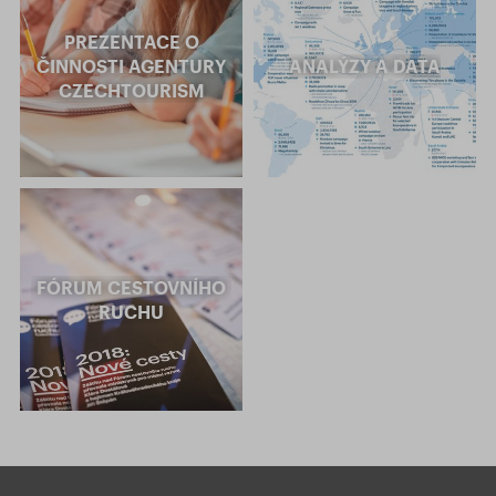
PREZENTACE O
ČINNOSTI AGENTURY
ANALÝZY A DATA
CZECHTOURISM
FÓRUM CESTOVNÍHO
RUCHU