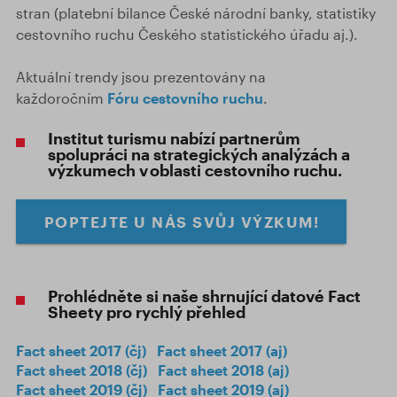
stran (platební bilance České národní banky, statistiky
cestovního ruchu Českého statistického úřadu aj.).
Aktuální trendy jsou prezentovány na
každoročním
Fóru cestovního ruchu
.
Institut turismu nabízí partnerům
spolupráci na strategických analýzách a
výzkumech v oblasti cestovního ruchu.
POPTEJTE U NÁS SVŮJ VÝZKUM!
Prohlédněte si naše shrnující datové Fact
Sheety pro rychlý přehled
Fact sheet 2017 (čj)
Fact sheet 2017 (aj)
Fact sheet 2018 (čj)
Fact sheet 2018 (aj)
Fact sheet 2019 (čj)
Fact sheet 2019 (aj)