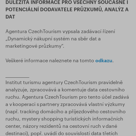
DŮLEŽITÁ INFORMACE PRO VŠECHNY SOUČASNÉ I
POTENCIÁLNÍ DODAVATELE PRŮZKUMŮ, ANALÝZ A
DAT
Agentura CzechTourism vypsala zadávací řízení
„Dynamický nákupní systém na sběr dat a
marketingové průzkumy“.
Veškeré informace naleznete na tomto
odkazu
.
_____________
Institut turismu agentury CzechTourism pravidelně
analyzuje, zpracovává a komentuje data cestovního
ruchu. Agentura CzechTourism pro tento účel zadává
a v kooperaci s partnery zpracovává vlastní výzkumy
(např. tracking domácího a příjezdového cestovního
ruchu, mystery shopping turistických informačních
center, názory rezidentů na cestovní ruch v dané
destinaci), popř. uvádí do souvislostí data třetích