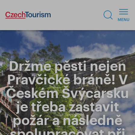
Držme pěsti nejen
Pravčické bráně! V
Českém Švýcarsku
je třeba zastavit
požár a následně
spolupracovat při