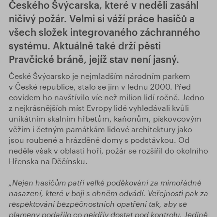
Českého Švýcarska, které v neděli zasáhl
ničivý požár. Velmi si váží práce hasičů a
všech složek integrovaného záchranného
systému. Aktuálně také drží pěsti
Pravčické bráně, jejíž stav není jasný.
České Švýcarsko je nejmladším národním parkem
v České republice, stalo se jím v lednu 2000. Před
covidem ho navštívilo víc než milion lidí ročně. Jedno
z nejkrásnějších míst Evropy lidé vyhledávali kvůli
unikátním skalním hřbetům, kaňonům, pískovcovým
věžím i četným památkám lidové architektury jako
jsou roubené a hrázděné domy s podstávkou. Od
neděle však v oblasti hoří, požár se rozšířil do okolního
Hřenska na Děčínsku.
„Nejen hasičům patří velké poděkování za mimořádné
nasazení, které v boji s ohněm odvádí. Veřejnosti pak za
respektování bezpečnostních opatření tak, aby se
plameny podařilo co nejdřív dostat pod kontrolu.
Jedině