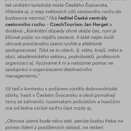
tak
unikátní turistická místa Českého Švýcarska,
Hřenska aj. z map světových cílů cestovního ruchu do
budoucna nezmizí,“
říká
ředitel České centrály
cestovního ruchu – CzechTourism Jan Herget
a
dodává:
„Konkrétní dopady ohně ukáže čas, nyní je
klíčové požár co nejdřív zastavit. A také nejen kvůli
obnově poničeného území rychle a efektivně
spolupracovat. Týká se to všech, tj. státu, krajů, měst a
obcí, akademického sektoru, podnikatelů, profesních
organizací aj. Vyzýváme k ní a nabízíme pomoc ve
spolupráci s organizacemi destinačního
managementu.“
Už teď v kontextu s požárem vznikly dobrovolnické
sbírky, hasit v Českém Švýcarsku a okolí pomáhají
týmy ze zahraničí, tuzemským policistům a hasičům
má od ledna vzrůst tarifní část mzdy aj.
„Obnova území bude něco stát, peníze budou třeba na
pomoc lidem z postižených oblastí, na restart