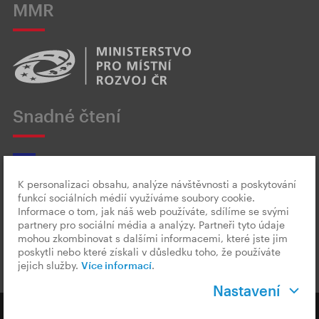
MMR
Snadné čtení
K personalizaci obsahu, analýze návštěvnosti a poskytování
funkcí sociálních médií využíváme soubory cookie.
Český znakový jazyk
Informace o tom, jak náš web používáte, sdílíme se svými
partnery pro sociální média a analýzy. Partneři tyto údaje
mohou zkombinovat s dalšími informacemi, které jste jim
poskytli nebo které získali v důsledku toho, že používáte
jejich služby.
Více informací
.
Nastavení
Copyright © 2026 CzechTourism