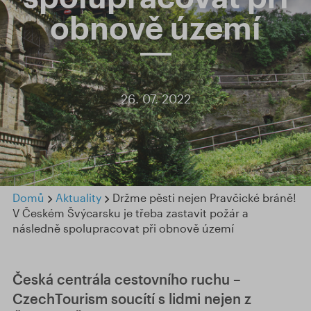
obnově území
26. 07. 2022
Domů
Aktuality
Držme pěsti nejen Pravčické bráně!
V Českém Švýcarsku je třeba zastavit požár a
následně spolupracovat při obnově území
Česká centrála cestovního ruchu –
CzechTourism soucítí s lidmi nejen z