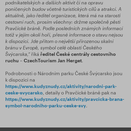
podnikatelských a dalších aktivit či na opravu
poničených budov včetně turistických cílů a atrakcí. A
aktuálně, jako ředitel organizace, která má na starosti
cestovní ruch, prosím všechny: držme společně pěsti
Pravčické bráně. Podle posledních známých informací
totiž v jejím okolí hoří, přesné informace o stavu nejsou
k dispozici. Jde přitom o největší přirozenou skalní
bránu v Evropě, symbol celé oblasti Českého
Švýcarska,“
říká
ředitel České centrály cestovního
ruchu – CzechTourism Jan Herget
.
Podrobnosti o Národním parku České Švýcarsko jsou
k dispozici na
https://www.kudyznudy.cz/aktivity/narodni-park-
ceske-svycarsko
, detaily o Pravčické bráně pak na
https://www.kudyznudy.cz/aktivity/pravcicka-brana-
symbol-narodniho-parku-ceske-svy
.