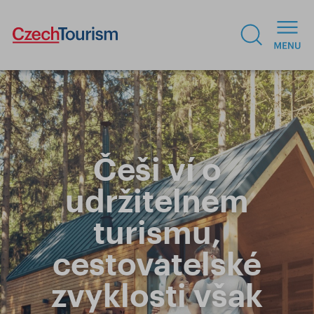
Češi ví o
udržitelném
turismu,
cestovatelské
zvyklosti však