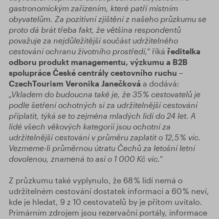
gastronomickým zařízením, které patří místním
obyvatelům. Za pozitivní zjištění
z našeho průzkumu se
proto dá brát třeba fakt, že většina respondentů
považuje za nejdůležitější součást udržitelného
cestování
ochran
u
životního prostředí
,“
říká
ředitelka
odboru produkt managementu, výzkumu a B2B
spolupráce České centrály cestovního ruchu –
CzechTourism Veronika Janečková
a dodává:
„Vkladem do budoucna také je, že 35 %
cestovatel
ů
j
e
podle šetření ochotn
ých si
za udržiteln
ější
cestování
připlatit,
týká se to zejména mladých lidí do 24 let. A
lidé všech věkových kategorií jsou ochotní za
udržitelnější cestování v průměru zaplatit o 12,5 % víc.
Vezmeme-li průměrnou útratu Čechů za letošní letní
dovolenou, znamená to asi o 1 000 Kč víc.“
Z průzkumu také vyplynulo, že 68 % lidí nemá o
udržitelném cestování dostatek informací a 60 % neví,
kde je hledat, 9 z 10 cestovatelů by je přitom uvítalo.
Primárním zdrojem jsou rezervační portály, informace