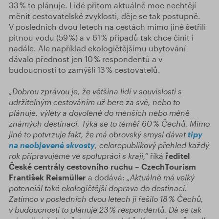
33 % to plánuje. Lidé přitom aktuálně moc nechtějí
měnit cestovatelské zvyklosti, děje se tak postupně.
V posledních dvou letech na cestách mimo jiné šetřili
pitnou vodu (59 %) a v 61 % případů tak chce činit i
nadále. Ale například ekologičtějšímu ubytování
dávalo přednost jen 10 % respondentů a v
budoucnosti to zamýšlí 13 % cestovatelů.
„Dobrou zprávou je, že většina lidí v souvislosti s
udržitelným cestováním už bere za své, nebo to
plánuje, výlety a dovolené do menších nebo méně
známých destinací. Týká se to téměř 60 % Čechů. Mimo
jiné to potvrzuje fakt, že má obrovský smysl dávat
tipy
na neobjevené skvosty
, celorepublikový přehled každý
rok připravujeme ve spolupráci s kraji,“
říká
ředitel
České centrály cestovního ruchu – CzechTourism
František Reismüller
a dodává:
„Aktuálně má velký
potenciál také ekologičtější doprava do destinací.
Zatímco v posledních dvou letech ji řešilo 18 % Čechů,
v budoucnosti to plánuje 23 % respondentů. Dá se tak