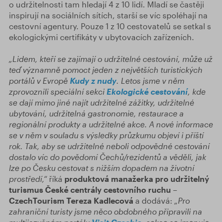
o udržitelnosti tam hledají 4 z 10 lidí. Mladí se častěji
inspirují na sociálních sítích, starší se víc spoléhají na
cestovní agentury. Pouze 1 z 10 cestovatelů se setkal s
ekologickými certifikáty v ubytovacích zařízeních.
„Lidem, kteří se zajímají o udržitelné cestování, může už
teď významně pomoct jeden z největších turistických
portálů v Evropě
Kudy z nudy
. Letos jsme v něm
zprovoznili speciální sekci
Ekologické cestování
, kde
se dají mimo jiné najít udržitelné zážitky, udržitelné
ubytování, udržitelná gastronomie, restaurace a
regionální produkty a udržitelné akce. A nové informace
se v něm v souladu s výsledky průzkumu objeví i příští
rok. Tak, aby se udržitelné neboli odpovědné cestování
dostalo víc do povědomí Čechů/rezidentů a věděli, jak
lze po Česku cestovat s nižším dopadem na životní
prostředí,“
říká
produktová manažerka pro udržitelný
turismus České centrály cestovního ruchu –
CzechTourism Tereza Kadlecová
a dodává:
„Pro
zahraniční turisty jsme něco obdobného připravili na