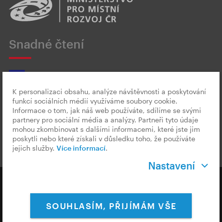
Snadné čtení
K personalizaci obsahu, analýze návštěvnosti a poskytování
funkcí sociálních médií využíváme soubory cookie.
Český znakový jazyk
Informace o tom, jak náš web používáte, sdílíme se svými
partnery pro sociální média a analýzy. Partneři tyto údaje
mohou zkombinovat s dalšími informacemi, které jste jim
poskytli nebo které získali v důsledku toho, že používáte
jejich služby.
Více informací
.
Nastavení
Copyright © 2026 CzechTourism
SOUHLASÍM, PŘIJÍMÁM VŠE
Ochrana osobních údajů
Cookies & Měření
Nastavení Cookies