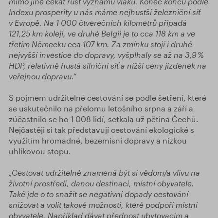
mimo jiné čekat růst významu vlaků. Konec konců podle
Indexu prosperity u nás máme nejhustší železniční síť
v Evropě. Na 1 000 čtverečních kilometrů připadá
121,25 km kolejí, ve druhé Belgii je to cca 118 km a ve
třetím Německu cca 107 km. Za zmínku stojí i druhé
nejvyšší investice do dopravy, vyšplhaly se až na 3,9 %
HDP, relativně hustá silniční síť a nižší ceny jízdenek na
veřejnou dopravu.“
S pojmem udržitelné cestování se podle šetření, které
se uskutečnilo na přelomu letošního srpna a září a
zúčastnilo se ho 1 008 lidí, setkala už pětina Čechů.
Nejčastěji si tak představují cestování ekologické s
využitím hromadné, bezemisní dopravy a nízkou
uhlíkovou stopu.
„
Cestovat udržitelně znamená být si vědom
/a
vlivu
na
životní prostředí, danou destinaci, místní obyvatele
.
Také jde o to
snažit se negativní dopady
cestování
snižovat a volit takové možnosti, které podpoří místní
obyvatele. Například dávat přednost ubytovacím a