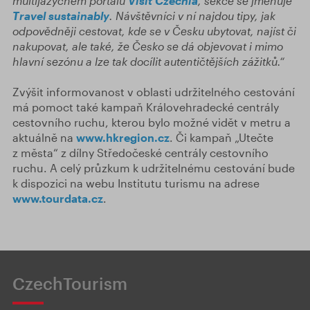
multijazyčném portálu
Visit Czechia
, sekce se jmenuje
Travel sustainably
. Návštěvníci v ní najdou tipy, jak
odpovědněji cestovat, kde se v Česku ubytovat, najíst či
nakupovat, ale také, že Česko se dá objevovat i mimo
hlavní sezónu a lze tak docílit autentičtějších zážitků.“
Zvýšit informovanost v oblasti udržitelného cestování
má pomoct také kampaň Královehradecké centrály
cestovního ruchu, kterou bylo možné vidět v metru a
aktuálně na
www.hkregion.cz
. Či kampaň „Utečte
z města“ z dílny Středočeské centrály cestovního
ruchu. A celý průzkum k udržitelnému cestování bude
k dispozici na webu Institutu turismu na adrese
www.tourdata.cz
.
CzechTourism