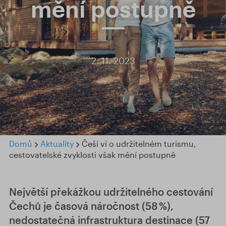
mění postupně
2. 11. 2023
Domů
Aktuality
Češi ví o udržitelném turismu,
cestovatelské zvyklosti však mění postupně
Největší překážkou udržitelného cestování
Čechů je časová náročnost (58 %),
nedostatečná infrastruktura destinace (57