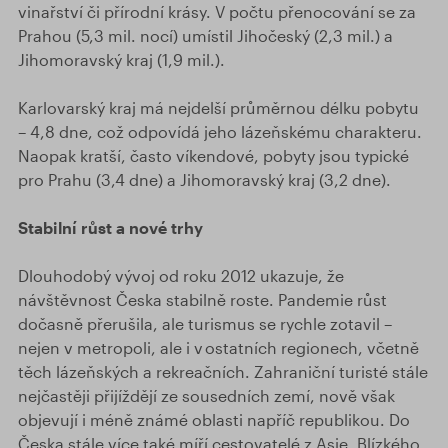
vinařství či přírodní krásy. V počtu přenocování se za
Prahou (5,3 mil. nocí) umístil Jihočeský (2,3 mil.) a
Jihomoravský kraj (1,9 mil.).
Karlovarský kraj má nejdelší průměrnou délku pobytu
– 4,8 dne, což odpovídá jeho lázeňskému charakteru.
Naopak kratší, často víkendové, pobyty jsou typické
pro Prahu (3,4 dne) a Jihomoravský kraj (3,2 dne).
Stabilní růst a nové trhy
Dlouhodobý vývoj od roku 2012 ukazuje, že
návštěvnost Česka stabilně roste. Pandemie růst
dočasně přerušila, ale turismus se rychle zotavil –
nejen v metropoli, ale i v ostatních regionech, včetně
těch lázeňských a rekreačních. Zahraniční turisté stále
nejčastěji přijíždějí ze sousedních zemí, nově však
objevují i méně známé oblasti napříč republikou. Do
Česka stále více také míří cestovatelé z Asie, Blízkého