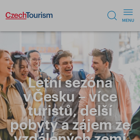
Letní sezóna
v Česku – více
turistů, delší
pobyty a zájem ze
vzdálených zemí