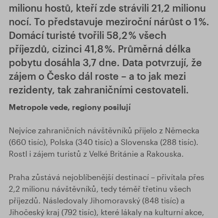
milionu hostů, kteří zde strávili 21,2 milionu
nocí. To představuje meziroční nárůst o 1 %.
Domácí turisté tvořili 58,2 % všech
příjezdů, cizinci 41,8 %. Průměrná délka
pobytu dosáhla 3,7 dne. Data potvrzují, že
zájem o Česko dál roste – a to jak mezi
rezidenty, tak zahraničními cestovateli.
Metropole vede, regiony posilují
Nejvíce zahraničních návštěvníků přijelo z Německa
(660 tisíc), Polska (340 tisíc) a Slovenska (288 tisíc).
Rostl i zájem turistů z Velké Británie a Rakouska.
Praha zůstává nejoblíbenější destinací – přivítala přes
2,2 milionu návštěvníků, tedy téměř třetinu všech
příjezdů. Následovaly Jihomoravský (848 tisíc) a
Jihočeský kraj (792 tisíc), které lákaly na kulturní akce,