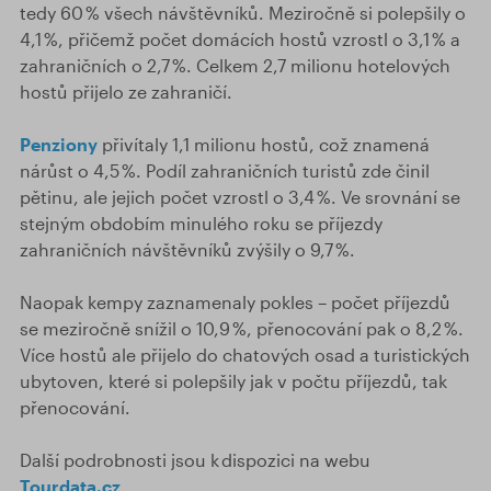
tedy 60 % všech návštěvníků. Meziročně si polepšily o
4,1 %, přičemž počet domácích hostů vzrostl o 3,1 % a
zahraničních o 2,7 %. Celkem 2,7 milionu hotelových
hostů přijelo ze zahraničí.
Penziony
přivítaly 1,1 milionu hostů, což znamená
nárůst o 4,5 %. Podíl zahraničních turistů zde činil
pětinu, ale jejich počet vzrostl o 3,4 %. Ve srovnání se
stejným obdobím minulého roku se příjezdy
zahraničních návštěvníků zvýšily o 9,7 %.
Naopak kempy zaznamenaly pokles – počet příjezdů
se meziročně snížil o 10,9 %, přenocování pak o 8,2 %.
Více hostů ale přijelo do chatových osad a turistických
ubytoven, které si polepšily jak v počtu příjezdů, tak
přenocování.
Další podrobnosti jsou k dispozici na webu
Tourdata.cz
.