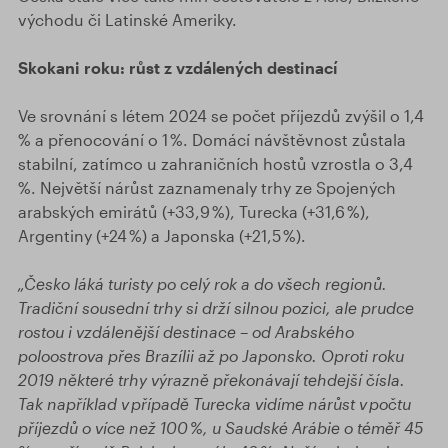
východu či Latinské Ameriky.
Skokani roku: růst z vzdálených destinací
Ve srovnání s létem 2024 se počet příjezdů zvýšil o 1,4
% a přenocování o 1 %. Domácí návštěvnost zůstala
stabilní, zatímco u zahraničních hostů vzrostla o 3,4
%. Největší nárůst zaznamenaly trhy ze Spojených
arabských emirátů (+33,9 %), Turecka (+31,6 %),
Argentiny (+24 %) a Japonska (+21,5 %).
„Česko láká turisty po celý rok a do všech regionů.
Tradiční sousední trhy si drží silnou pozici, ale prudce
rostou i vzdálenější destinace – od Arabského
poloostrova přes Brazílii až po Japonsko. Oproti roku
2019 některé trhy výrazně překonávají tehdejší čísla.
Tak například v případě Turecka vidíme nárůst v počtu
příjezdů o více než 100 %, u Saudské Arábie o téměř 45