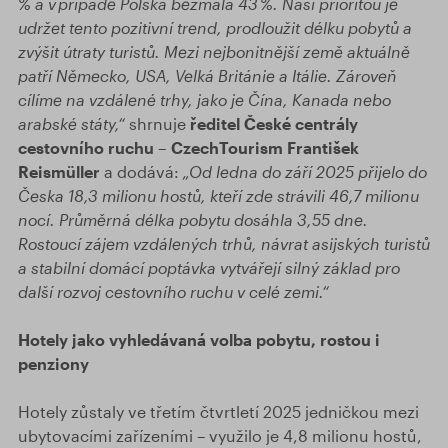
% a v případě Polska bezmála 43 %. Naší prioritou je
udržet tento pozitivní trend, prodloužit délku pobytů a
zvýšit útraty turistů. Mezi nejbonitnější země aktuálně
patří Německo, USA, Velká Británie a Itálie. Zároveň
cílíme na vzdálené trhy, jako je Čína, Kanada nebo
arabské státy,“
shrnuje
ředitel České centrály
cestovního ruchu – CzechTourism František
Reismüller
a dodává:
„Od ledna do září 2025 přijelo do
Česka 18,3 milionu hostů, kteří zde strávili 46,7 milionu
nocí. Průměrná délka pobytu dosáhla 3,55 dne.
Rostoucí zájem vzdálených trhů, návrat asijských turistů
a stabilní domácí poptávka vytvářejí silný základ pro
další rozvoj cestovního ruchu v celé zemi.“
Hotely jako vyhledávaná volba pobytu, rostou i
penziony
Hotely zůstaly ve třetím čtvrtletí 2025 jedničkou mezi
ubytovacími zařízeními – využilo je 4,8 milionu hostů,