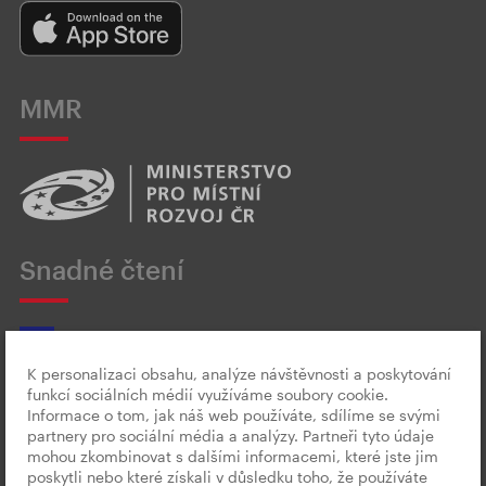
MMR
Snadné čtení
K personalizaci obsahu, analýze návštěvnosti a poskytování
funkcí sociálních médií využíváme soubory cookie.
Český znakový jazyk
Informace o tom, jak náš web používáte, sdílíme se svými
partnery pro sociální média a analýzy. Partneři tyto údaje
mohou zkombinovat s dalšími informacemi, které jste jim
poskytli nebo které získali v důsledku toho, že používáte