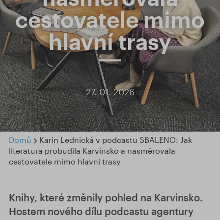
cestovatele mimo
hlavní trasy
27. 01. 2026
Domů
Karin Lednická v podcastu SBALENO: Jak
literatura probudila Karvinsko a nasměrovala
cestovatele mimo hlavní trasy
Knihy, které změnily pohled na Karvinsko.
Hostem nového dílu podcastu agentury