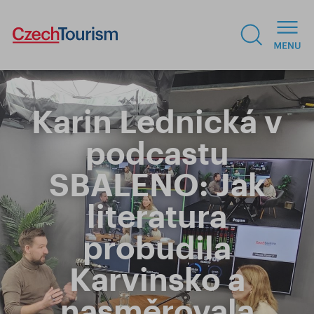
Karin Lednická v
podcastu
SBALENO: Jak
literatura
probudila
Karvinsko a
nasměrovala