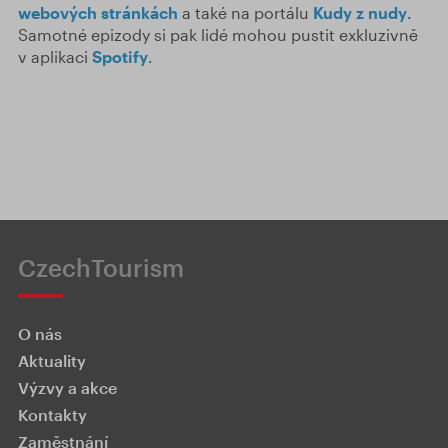
webových stránkách
a také na portálu
Kudy z nudy
.
Samotné epizody si pak lidé mohou pustit exkluzivně
v aplikaci
Spotify
.
CzechTourism
O nás
Aktuality
Výzvy a akce
Kontakty
Zaměstnání