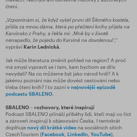
čtení.
„Vzpomínám si, že když vyšel první díl Šikmého kostela,
přišla za mnou dáma, která po přečtení knihy přijela na
Karvinsko z Prahy, a řekla mi: ‚Mně by v životě
nenapadlo, že pojedu do Karviné na dovolenou!‘,“
vypráví
Karin Lednická
.
Jak může literatura změnit pohled na region? A proč
má smysl vypravit se i tam, kam bychom se dřív
nevydali? Na co můžeme být jako národ hrdí? A k
jakému poznání nás může dovést cestování nebo
třeba čtení knih? I to zazní
v nejnovější epizodě
podcastu SBALENO
.
SBALENO – rozhovory, které inspirují
Podcast SBALENO přináší příběhy lidí, kteří mají co říct
a zároveň inspirují k objevování Česka. I tentokrát
doplňuje
nový díl
krátké video
na sociálních sítích
CzechTourism (
Facebook
,
LinkedIn
,
YouTube
),