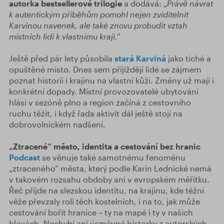
autorka bestsellerové trilogie
a dodává: „
Právě návrat
k autentickým příběhům pomohl nejen zviditelnit
Karvinou navenek, ale také znovu probudit vztah
místních lidí k vlastnímu kraji.“
Ještě před pár lety působila
stará Karviná
jako tiché a
opuštěné místo. Dnes sem přijíždějí lidé se zájmem
poznat historii i krajinu na vlastní kůži. Změny už mají i
konkrétní dopady. Místní provozovatelé ubytování
hlásí v sezóně plno a region začíná z cestovního
ruchu těžit, i když řada aktivit dál ještě stojí na
dobrovolnickém nadšení.
„Ztracené“ město, identita a cestování bez hranic
Podcast
se věnuje také samotnému fenoménu
„ztraceného“ města, který podle Karin Lednické nemá
v takovém rozsahu obdoby ani v evropském měřítku.
Řeč přijde na slezskou identitu, na krajinu, kde těžní
věže převzaly roli těch kostelních, i na to, jak může
cestování bořit hranice – ty na mapě i ty v našich
hlavách. Nechybí ani úsměvné historky z autorských