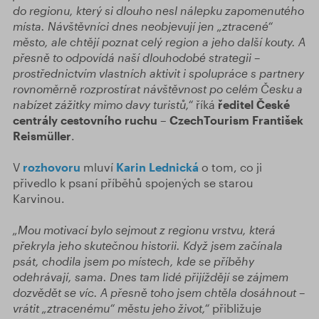
do regionu, který si dlouho nesl nálepku zapomenutého
místa. Návštěvníci dnes neobjevují jen „ztracené“
město, ale chtějí poznat celý region a jeho další kouty. A
přesně to odpovídá naší dlouhodobé strategii –
prostřednictvím vlastních aktivit i spolupráce s partnery
rovnoměrně rozprostírat návštěvnost po celém Česku a
nabízet zážitky mimo davy turistů,“
říká
ředitel České
centrály cestovního ruchu – CzechTourism
František
Reismüller
.
V
rozhovoru
mluví
Karin Lednická
o tom, co ji
přivedlo k psaní příběhů spojených se starou
Karvinou.
„Mou motivací bylo sejmout z regionu vrstvu, která
překryla jeho skutečnou historii. Když jsem začínala
psát, chodila jsem po místech, kde se příběhy
odehrávají, sama. Dnes tam lidé přijíždějí se zájmem
dozvědět se víc. A přesně toho jsem chtěla dosáhnout –
vrátit „ztracenému“ městu jeho život,“
přibližuje