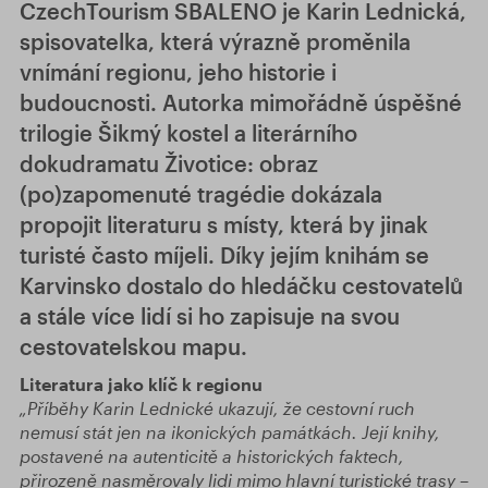
CzechTourism SBALENO je Karin Lednická,
spisovatelka, která výrazně proměnila
vnímání regionu, jeho historie i
budoucnosti. Autorka mimořádně úspěšné
trilogie Šikmý kostel a literárního
dokudramatu Životice: obraz
(po)zapomenuté tragédie dokázala
propojit literaturu s místy, která by jinak
turisté často míjeli. Díky jejím knihám se
Karvinsko dostalo do hledáčku cestovatelů
a stále více lidí si ho zapisuje na svou
cestovatelskou mapu.
Literatura jako klíč k regionu
„Příběhy Karin Lednické ukazují, že cestovní ruch
nemusí stát jen na ikonických památkách. Její knihy,
postavené na autenticitě a historických faktech,
přirozeně nasměrovaly lidi mimo hlavní turistické trasy –