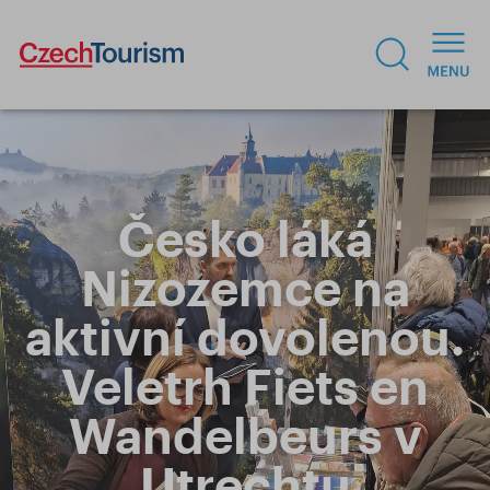
Česko láká
Nizozemce na
aktivní dovolenou.
Veletrh Fiets en
Wandelbeurs v
Utrechtu