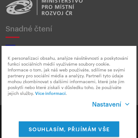
Snadné čtení
K personalizaci obsahu, analýze návštěvnosti a poskytování
funkcí sociálních médií využíváme soubory cookie.
Český znakový jazyk
Informace o tom, jak náš web používáte, sdílíme se svými
partnery pro sociální média a analýzy. Partneři tyto údaje
mohou zkombinovat s dalšími informacemi, které jste jim
poskytli nebo které získali v důsledku toho, že používáte
jejich služby.
Více informací
.
Nastavení
Copyright © 2026 CzechTourism
SOUHLASÍM, PŘIJÍMÁM VŠE
Ochrana osobních údajů
Cookies & Měření