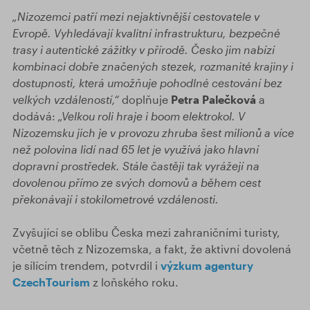
„Nizozemci patří mezi nejaktivnější cestovatele v
Evropě. Vyhledávají kvalitní infrastrukturu, bezpečné
trasy i autentické zážitky v přírodě. Česko jim nabízí
kombinaci dobře značených stezek, rozmanité krajiny i
dostupnosti, která umožňuje pohodlné cestování bez
velkých vzdáleností,“
doplňuje
Petra Palečková
a
dodává:
„Velkou roli hraje i boom elektrokol. V
Nizozemsku jich je v provozu zhruba šest milionů a více
než polovina lidí nad 65 let je využívá jako hlavní
dopravní prostředek. Stále častěji tak vyrážejí na
dovolenou přímo ze svých domovů a během cest
překonávají i stokilometrové vzdálenosti.
Zvyšující se oblibu Česka mezi zahraničními turisty,
včetně těch z Nizozemska, a fakt, že aktivní dovolená
je sílícím trendem, potvrdil i
výzkum agentury
CzechTourism
z loňského roku.