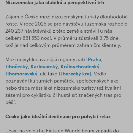
Nizozemsko jako stabilní a perspektivní trh
Zájem o Česko mezi nizozemskými turisty dlouhodobě
roste. V roce 2025 se pro návštěvu tuzemska rozhodlo
240 237 návštěvníků z této země a strávili u nás
celkem 661 553 nocí. V průměru zůstávali 3,75 dne,
což je nad celkovým průměrem zahraniční klientely.
Mezi nejvyhledávanější regiony patří
Praha
,
Jihočeský
,
Karlovarský
,
Královehradecký
,
Jihomoravský
, ale také
Liberecký kraj
. Vedle
poznávání kulturních památek, společenských akcí
nebo třeba měst láká nizozemské turisty též kvalitní
zázemí pro cyklistiku či hustá síť značených tras pro
pěší.
Česko jako ideální destinace pro pohyb i relax
Účast na veletrhu Fiets en Wandelbeurs zapadá do