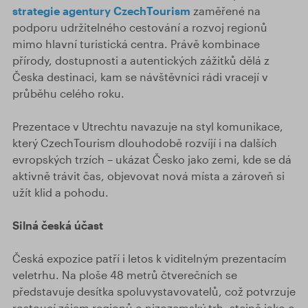
strategie agentury CzechTourism
zaměřené na
podporu udržitelného cestování a rozvoj regionů
mimo hlavní turistická centra. Právě kombinace
přírody, dostupnosti a autentických zážitků dělá z
Česka destinaci, kam se návštěvníci rádi vracejí v
průběhu celého roku.
Prezentace v Utrechtu navazuje na styl komunikace,
který CzechTourism dlouhodobě rozvíjí i na dalších
evropských trzích – ukázat Česko jako zemi, kde se dá
aktivně trávit čas, objevovat nová místa a zároveň si
užít klid a pohodu.
Silná česká účast
Česká expozice patří i letos k viditelným prezentacím
veletrhu. Na ploše 48 metrů čtverečních se
představuje desítka spoluvystavovatelů, což potvrzuje
rostoucí zájem regionů o nizozemský trh, stejně jako o