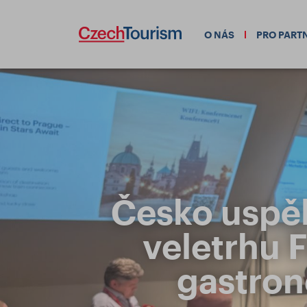
O NÁS
PRO PART
Česko uspě
veletrhu F
gastron