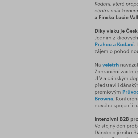
Kodaní, které propo
centru naší komuni
a Finsko Lucie Vall
Díky vlaku je Česk
Jedním z klíčových
Prahou a Kodaní
.
zájem o pohodlnou
Na
veletrh
navázal
Zahraniční zastou
JLV a dánským dop
představili dánsk
prémiovým
Průvo
Browna
. Konferen
nového spojení i n
Intenzivní B2B pr
Ve stejný den pro
Dánska a jižního Š