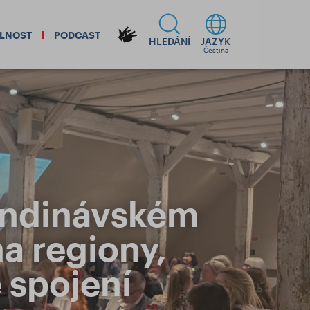
ELNOST
PODCAST
HLEDÁNÍ
JAZYK
Čeština
andinávském
na regiony,
 spojení