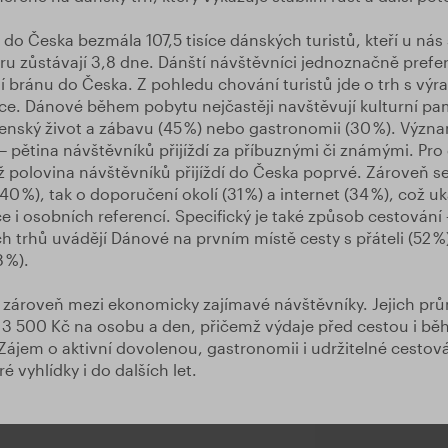
 do Česka bezmála 107,5 tisíce dánských turistů, kteří u nás 
ěru zůstávají 3,8 dne. Dánští návštěvníci jednoznačně prefer
ní bránu do Česka. Z pohledu chování turistů jde o trh s v
e. Dánové během pobytu nejčastěji navštěvují kulturní pam
enský život a zábavu (45 %) nebo gastronomii (30 %). Význam
– pětina návštěvníků přijíždí za příbuznými či známými. Pro 
ž polovina návštěvníků přijíždí do Česka poprvé. Zároveň se 
40 %), tak o doporučení okolí (31 %) a internet (34 %), což u
 i osobních referencí. Specifický je také způsob cestování –
h trhů uvádějí Dánové na prvním místě cesty s přáteli (52 %)
 %).
ří zároveň mezi ekonomicky zajímavé návštěvníky. Jejich pr
ě 3 500 Kč na osobu a den, přičemž výdaje před cestou i b
ájem o aktivní dovolenou, gastronomii i udržitelné cestov
 vyhlídky i do dalších let.