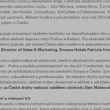
estovního ruchu Libereckého kraje, Centrála cestovního ru
ntrála cestovního ruchu – Jižní Morava, město Brno, Živý k
dial, Jan Hotels, Consultour, ViaOutlets a Falkensteiner. A
ch partnerů. Během hodiny a půl proběhlo více než 200 o
ý zájem o Česko.
pojuje prezentaci českého lázeňství na skandinávském trhu
odlné vlakové dopravy mezi Prahou a Kodaní. Pro severské kli
aktivní způsob, jak vnímat Česko jako moderní a odpovědnou d
 Director of Sales & Marketing, Ensana Hotels Patrície Irl
ost a zájem odborné veřejnosti, medií a obchodních partne
daň – Praha a služeb poskytovaných ve vlacích ComfortJet. Sp
 roku je symbolickou branou do centrální Evropy a Česka. Sym
nerství, odpovědnost a profesionalitu. Ve stejném duchu byl 
íhala jednání, vážíme si této zkušenosti a věříme v udržitelná
je
za České dráhy vedoucí oddělení obchodu Elen Mátéová
ní a rostoucí trh
Alle spolu s doprovodnými aktivitami odstartoval letošní mar
ené na dánský trh, který vykazuje stabilní růst a další pote