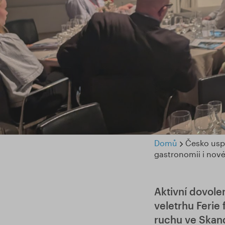
Domů
Česko uspě
gastronomii i nové
Aktivní dovolen
veletrhu Ferie
ruchu ve Skand