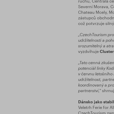
ruchu, Centrála c
Severní Morava, Ce
Chateau Mcely, Mon
zástupců obchodní
což potvrzuje siln
„CzechTourism pro
udržitelnosti a poh
srozumitelný a atr
vyzdvihuje
Cluster
„Tato cenná zkušen
potenciál linky Ko
v červnu letošního
udržitelnost, part
koordinovaný a prob
partnerství,“
shrnu
Dánsko jako stabil
Veletrh Ferie for 
CzechTourism zaměř