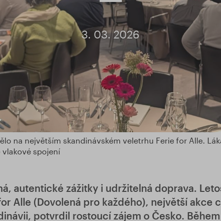
3. 03. 2026
lo na největším skandinávském veletrhu Ferie for Alle. Lák
 vlakové spojení
á, autentické zážitky i udržitelná doprava. Leto
 for Alle (Dovolená pro každého), největší akce 
inávii, potvrdil rostoucí zájem o Česko. Během 