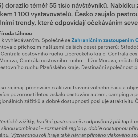
) dorazilo téměř 55 tisíc návštěvníků. Nabídku
lkem 1 100 vystavovatelů. Česko zaujalo pestro
álními trendy, které odpovídají očekáváním seve
říroda táhnou
il k vyhledávaným. Společně se
Zahraničním zastoupením 
tovalo příchozím naši zemi dalších deset partnerů: Středo
 Centrála cestovního ruchu Libereckého kraje, Centrála ce
Morava, Centrála cestovního ruchu – Jižní Morava, město Br
cestovního ruchu Plzeňského kraje, Destinační společnost 
 se zajímají především o aktivní trávení volného času a ob
íce pozornosti letos získalo cestování autem, camping a pěš
egionálních zážitků a dobré dostupnosti posiluje atraktivitu 
entické zážitky, kvalitní gastronomii a odpovědný přístup k c
 silnou kombinaci – rozmanité regiony, dobře dostupnou příro
nu. Významnou roli hraje také návrat přímého vlakového sp