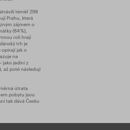
strávili téměř 298
ují Prahu, která
ýrazným zájmem o
átky (84 %),
nou roli hrají
dánský trh je
opírají jak o
kazuje na
 jako jediní z
, až poté následují
ůměrná útrata
ěhem pobytu jsou
ání tak dává Česku