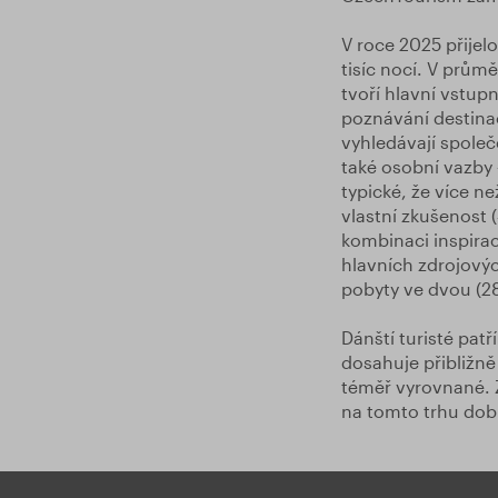
V roce 2025 přijelo
tisíc nocí. V prům
tvoří hlavní vstup
poznávání destinac
vyhledávají společ
také osobní vazby 
typické, že více ne
vlastní zkušenost (
kombinaci inspirace
hlavních zdrojovýc
pobyty ve dvou (28
Dánští turisté pat
dosahuje přibližn
téměř vyrovnané. Z
na tomto trhu dobré