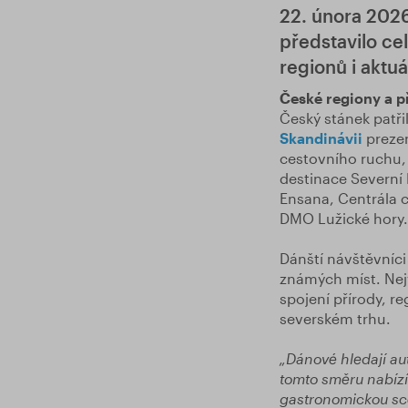
22. února 2026
představilo ce
regionů i aktu
České regiony a p
Český stánek patř
Skandinávii
prezen
cestovního ruchu,
destinace Severní 
Ensana, Centrála 
DMO Lužické hory.
Dánští návštěvníci
známých míst. Nejv
spojení přírody, r
severském trhu.
„Dánové hledají aut
tomto směru nabízí
gastronomickou scé