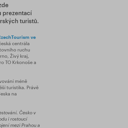
 zde
u prezentací
rských turistů.
CzechTourism ve
česká centrála
stovního ruchu
no, Živý kraj,
pro TO Krkonoše a
jevování méně
í turistika. Právě
Česka na
estování. Česko v
du i rostoucí
ojení mezi Prahou a