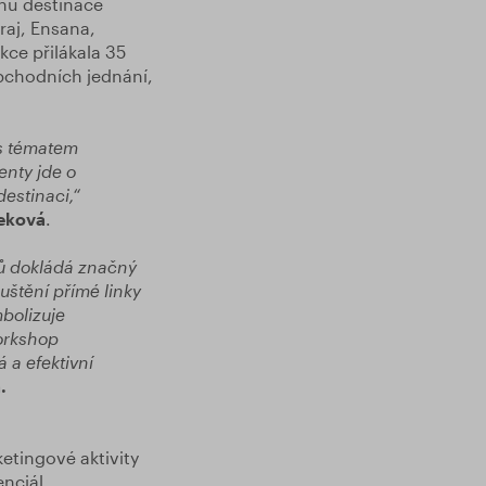
chu destinace
raj, Ensana,
kce přilákala 35
bchodních jednání,
 s tématem
enty jde o
estinaci,“
veková
.
rů dokládá značný
uštění přímé linky
bolizuje
workshop
 a efektivní
.
ketingové aktivity
nciál.