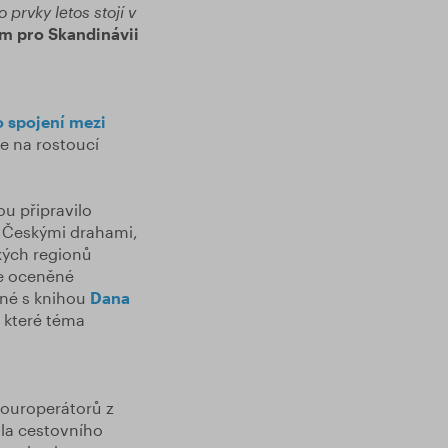
prvky letos stojí v
m pro Skandinávii
 spojení mezi
je na rostoucí
u připravilo
s Českými drahami,
kých regionů
ie oceněné
ené s knihou
Dana
, které téma
touroperátorů z
ála cestovního