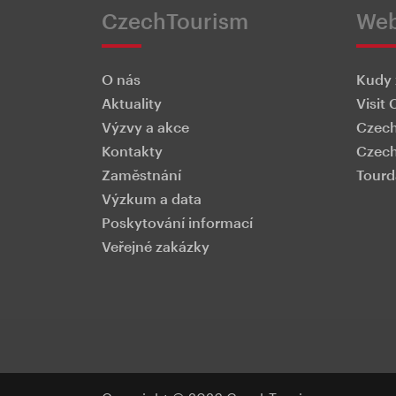
CzechTourism
We
O nás
Kudy 
Aktuality
Visit 
Výzvy a akce
Czech
Kontakty
Czech
Zaměstnání
Tourd
Výzkum a data
Poskytování informací
Veřejné zakázky