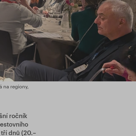
á na regiony,
šní ročník
cestovního
tří dnů (20.–