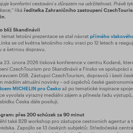
juje komfortní cestování s důrazem na udržitelnost. Právě tyto 
kace,“
říká
ředitelka Zahraničního zastoupení CzechTouris
in
.
o blíž Skandinávii
 témat letošní prezentace se stal návrat
přímého vlakového
 Linka se od května letošního roku vrací po 12 letech a reagu
 a šetrnou dopravu.
a 23. února 2026 tisková konference v centru Kodaně, ktero
pení CzechTourism pro Skandinávii a Finsko ve spolupráci 
ravcem DSB. Zástupci CzechTourism, dopravců i šesti čes
ým médiím aktuální novinky – od úspěchů české gastronom
dcem MICHELIN pro Česko
až po tematické inspirace spoj
ce vyvolala výrazný mediální zájem a přinesla řadu výstupů
abídku Česka dále posilují.
ogram: přes 200 schůzek za 90 minut
běhl také B2B workshop pro zástupce cestovních agentur a 
védska. Zapojilo se 13 českých subjektů: Středočeská centr