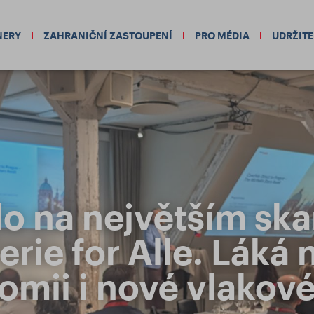
NERY
ZAHRANIČNÍ ZASTOUPENÍ
PRO MÉDIA
UDRŽIT
lo na největším sk
erie for Alle. Láká 
omii i nové vlakové