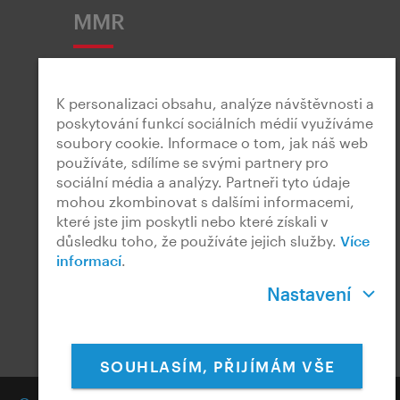
MMR
K personalizaci obsahu, analýze návštěvnosti a
poskytování funkcí sociálních médií využíváme
soubory cookie. Informace o tom, jak náš web
Snadné čtení
používáte, sdílíme se svými partnery pro
sociální média a analýzy. Partneři tyto údaje
mohou zkombinovat s dalšími informacemi,
které jste jim poskytli nebo které získali v
důsledku toho, že používáte jejich služby.
Více
informací
.
Český znakový jazyk
Nastavení
SOUHLASÍM, PŘIJÍMÁM VŠE