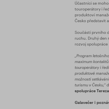
Účastníci se moho
touroperátory i ře
produktoví manažeř
Česko představit 
Součástí prvního 
ruchu. Druhý den n
rozvoj spolupráce 
„Program letošního 
maximum kontaktů 
touroperátory i ře
produktové manažer
možnosti setkávání 
turismu v Česku,“
d
spolupráce Terez
Galavečer i pozná