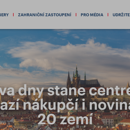
NERY
ZAHRANIČNÍ ZASTOUPENÍ
PRO MÉDIA
UDRŽIT
dva dny stane cent
azí nákupčí i noviná
20 zemí