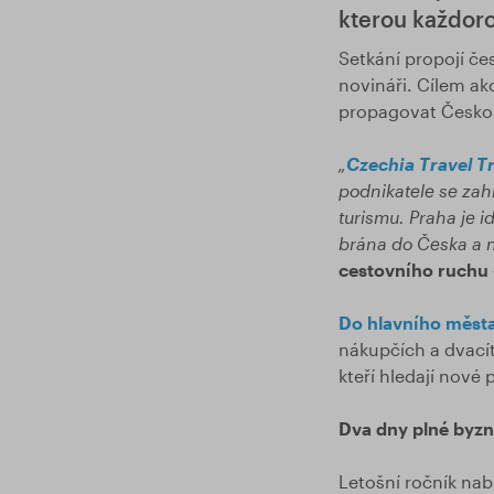
kterou každor
Setkání propojí če
novináři. Cílem a
propagovat Česko 
„
Czechia Travel T
podnikatele se zah
turismu. Praha je i
brána do Česka a n
cestovního ruchu 
Do hlavního měst
nákupčích a dvacít
kteří hledají nové 
Dva dny plné byzn
Letošní ročník nab