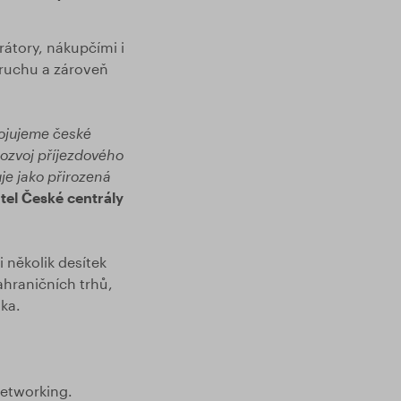
átory, nákupčími i
 ruchu a zároveň
pojujeme české
rozvoj příjezdového
je jako přirozená
itel České centrály
 několik desítek
ahraničních trhů,
ska.
networking.