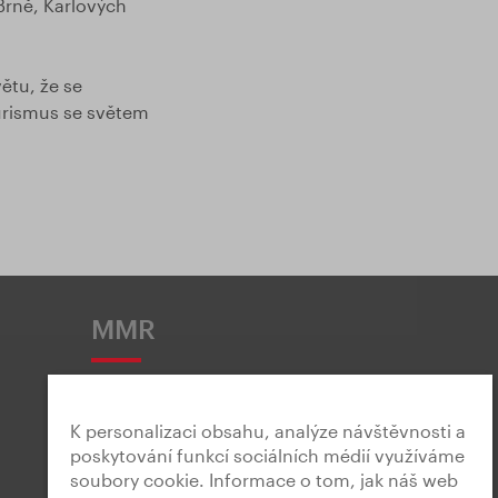
 Brně, Karlových
ětu, že se
turismus se světem
MMR
K personalizaci obsahu, analýze návštěvnosti a
poskytování funkcí sociálních médií využíváme
soubory cookie. Informace o tom, jak náš web
Snadné čtení