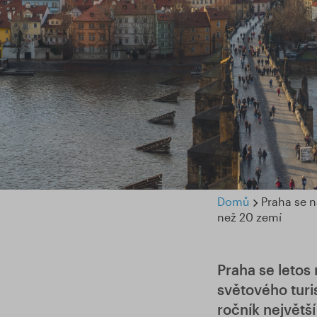
Domů
Praha se n
než 20 zemí
Praha se letos 
světového turi
ročník největš