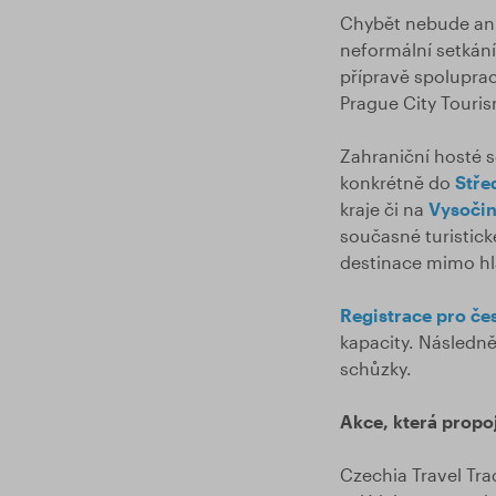
Chybět nebude ani
neformální setkání
přípravě spoluprac
Prague City Tourism
Zahraniční hosté
konkrétně do
Stře
kraje či na
Vysoči
současné turistick
destinace mimo hl
Registrace pro če
kapacity. Následně
schůzky.
Akce, která propo
Czechia Travel Tra