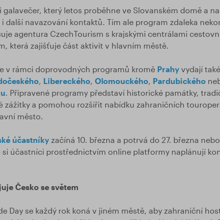
 galavečer, který letos proběhne ve Slovanském domě a na
 i další navazování kontaktů. Tím ale program zdaleka neko
uje agentura CzechTourism s krajskými centrálami cestovní
, která zajišťuje část aktivit v hlavním městě.
 se v rámci doprovodných programů kromě
Prahy
vydají tak
dočeského
,
Libereckého
,
Olomouckého
,
Pardubického
ne
nu
. Připravené programy představí historické památky, tradi
é zážitky a pomohou rozšířit nabídku zahraničních tourope
avní město.
ské účastníky
začíná 10. března a potrvá do 27. března neb
 si účastníci prostřednictvím online platformy naplánují k
juje Česko se světem
de Day se každý rok koná v jiném městě, aby zahraniční hos