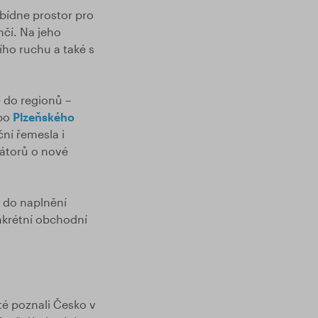
bídne prostor pro
nčí. Na jeho
ho ruchu a také s
é do regionů –
bo
Plzeňského
ční řemesla i
rátorů o nové
o do naplnění
onkrétní obchodní
té poznali Česko v