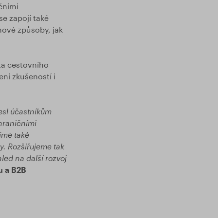
čními
e zapojí také
 nové způsoby, jak
ta cestovního
ní zkušeností i
nesl účastníkům
hraničními
íme také
y. Rozšiřujeme tak
hled na další rozvoj
u a B2B