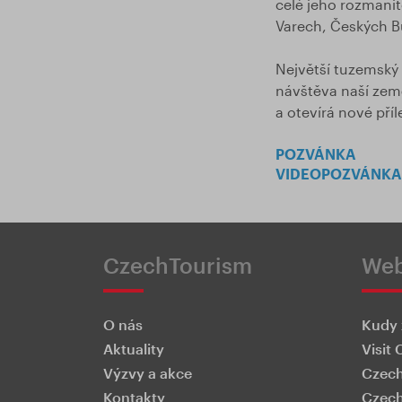
celé jeho rozmanit
Varech, Českých Bu
Největší tuzemský
návštěva naší země
a otevírá nové příle
POZVÁNKA
VIDEOPOZVÁNKA
CzechTourism
We
O nás
Kudy 
Aktuality
Visit 
Výzvy a akce
Czech
Kontakty
Czech