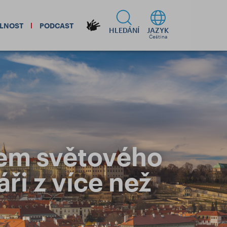
ELNOST
PODCAST
HLEDÁNÍ
JAZYK
Čeština
rem světového
ři z více než