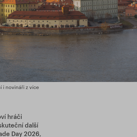
i novináři z více
ví hráči
kuteční další
rade Day 2026,