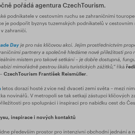
očně pořádá agentura CzechTourism.
ské podnikatele v cestovním ruchu se zahraničními touroper
kce je podpořit byznys tuzemských podnikatelů v cestovním
v zahraničí.
rade Day
je pro nás klíčovou akcí. Jejím prostřednictvím pro
raničními partnery a společně hledáme nové příležitosti pro 
deálním místem pro takové setkání – je dobře dostupná, fungu
abízí mimořádně pestrou škálu turistických zážitků,“
říká
řed
– CzechTourism František Reismüller
.
a
letos dorazí hosté z více než dvaceti zemí světa – mezi nimi
ka novinářů. V metropoli se tak setkají zástupci klíčových z
příležitosti pro spolupráci i inspiraci pro nabídku cest do Če
ysu, inspirace i nových kontaktů
ídne především prostor pro intenzivní obchodní jednání a 