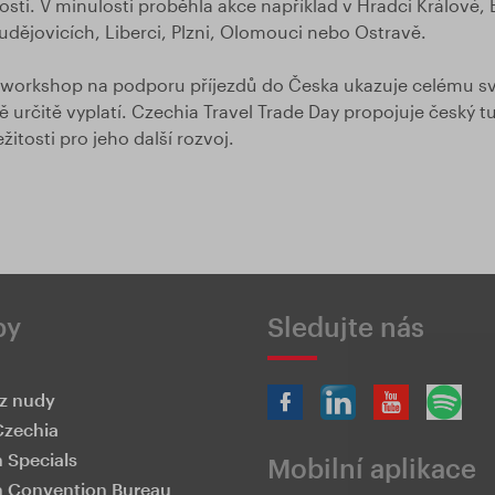
osti. V minulosti proběhla akce například v Hradci Králové,
dějovicích, Liberci, Plzni, Olomouci nebo Ostravě.
 workshop na podporu příjezdů do Česka ukazuje celému sv
 určitě vyplatí. Czechia Travel Trade Day propojuje český 
žitosti pro jeho další rozvoj.
by
Sledujte nás
z nudy
Czechia
 Specials
Mobilní aplikace
 Convention Bureau