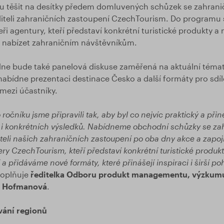
u těšit na desítky předem domluvených schůzek se zahrani
diteli zahraničních zastoupení CzechTourism. Do programu s
i agentury, kteří představí konkrétní turistické produkty a
a nabízet zahraničním návštěvníkům.
dne bude také panelová diskuse zaměřená na aktuální téma
abídne prezentaci destinace Česko a další formáty pro sdíle
mezi účastníky.
ročníku jsme připravili tak, aby byl co nejvíc praktický a při
i konkrétních výsledků. Nabídneme obchodní schůzky se za
diteli našich zahraničních zastoupení po oba dny akce a zapoj
y CzechTourism, kteří představí konkrétní turistické produkt
a přidáváme nové formáty, které přinášejí inspiraci i širší po
oplňuje
ředitelka Odboru produkt managementu, výzkum
a Hofmanová
.
vání regionů