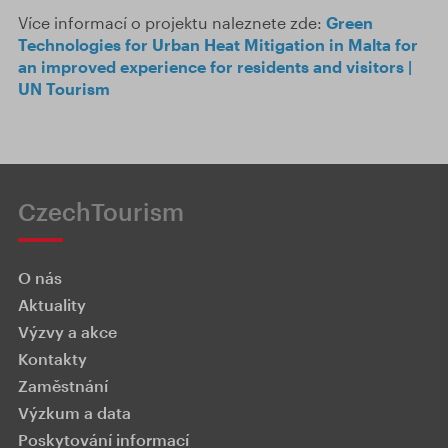
Více informací o projektu naleznete zde:
Green
Technologies for Urban Heat Mitigation in Malta for
an improved experience for residents and visitors |
UN Tourism
CzechTourism
O nás
Aktuality
Výzvy a akce
Kontakty
Zaměstnání
Výzkum a data
Poskytování informací