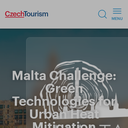
Malta Challenge:
Green
Technologies for
Urban Heat
Mitigation