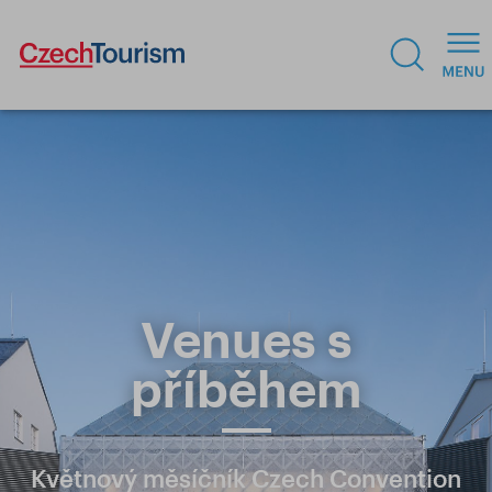
Venues s
příběhem
Květnový měsíčník Czech Convention