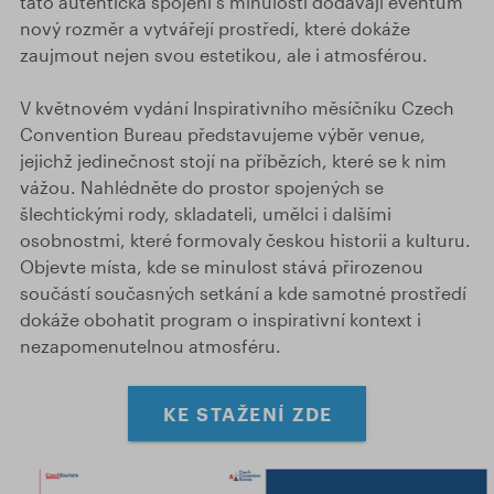
tato autentická spojení s minulostí dodávají eventům
nový rozměr a vytvářejí prostředí, které dokáže
zaujmout nejen svou estetikou, ale i atmosférou.
V květnovém vydání Inspirativního měsíčníku Czech
Convention Bureau představujeme výběr venue,
jejichž jedinečnost stojí na příbězích, které se k nim
vážou. Nahlédněte do prostor spojených se
šlechtickými rody, skladateli, umělci i dalšími
osobnostmi, které formovaly českou historii a kulturu.
Objevte místa, kde se minulost stává přirozenou
součástí současných setkání a kde samotné prostředí
dokáže obohatit program o inspirativní kontext i
nezapomenutelnou atmosféru.
KE STAŽENÍ ZDE