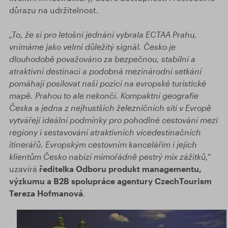
důrazu na udržitelnost.
„To, že si pro letošní jednání vybrala ECTAA Prahu,
vnímáme jako velmi důležitý signál. Česko je
dlouhodobě považováno za bezpečnou, stabilní a
atraktivní destinaci a podobná mezinárodní setkání
pomáhají posilovat naši pozici na evropské turistické
mapě. Prahou to ale nekončí. Kompaktní geografie
Česka a jedna z nejhustších železničních sítí v Evropě
vytvářejí ideální podmínky pro pohodlné cestování mezi
regiony i sestavování atraktivních vícedestinačních
itinerářů. Evropským cestovním kancelářím i jejich
klientům Česko nabízí mimořádně pestrý mix zážitků,“
uzavírá
ředitelka Odboru produkt managementu,
výzkumu a B2B spolupráce agentury CzechTourism
Tereza Hofmanová
.