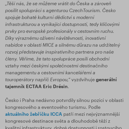
„Těší nás, že se můžeme vrátit do Česka a zároveň
posílit spolupráci s agenturou CzechTourism. Česko
spojuje bohaté kulturní dědictví s moderní
infrastrukturou a vynikající dostupností, tedy klíčovými
prvky pro evropské profesionály v cestovním ruchu.
Díky výraznému oživení návštěvnosti, inovativní
nabídce v oblasti MICE a silnému důrazu na udržitelný
rozvoj představuje inspirativního partnera pro naše
členy. Věříme, že tato spolupráce posílí obchodní
vztahy mezi českými společnostmi destinačního
managementu a cestovními kancelářemi a
touroperátory napříč Evropou,“
vyzdvihuje
generální
tajemník ECTAA Eric Drésin
.
Česko i Praha nedávno potvrdily silnou pozici v oblasti
kongresového a eventového turismu. Podle
aktuálního žebříčku ICCA
patří mezi nejvýznamnější
kongresové destinace světa a dlouhodobě těží z
kvalitní infrastruktury, dobré dostupnosti i rostoucího