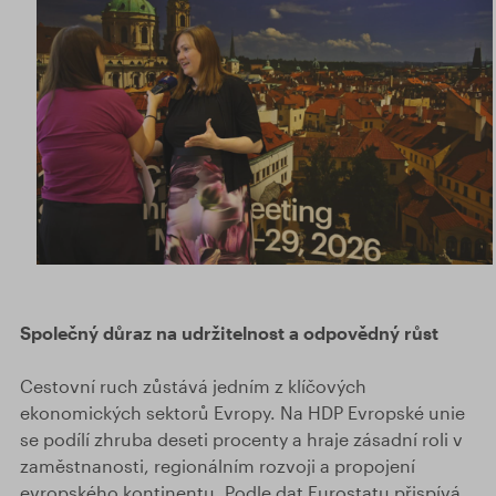
Společný důraz na udržitelnost a odpovědný růst
Cestovní ruch zůstává jedním z klíčových
ekonomických sektorů Evropy. Na HDP Evropské unie
se podílí zhruba deseti procenty a hraje zásadní roli v
zaměstnanosti, regionálním rozvoji a propojení
evropského kontinentu. Podle dat Eurostatu přispívá