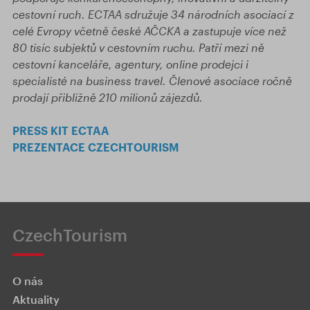
cestovní ruch. ECTAA sdružuje 34 národních asociací z
celé Evropy včetně české AČCKA a zastupuje více než
80 tisíc subjektů v cestovním ruchu. Patří mezi ně
cestovní kanceláře, agentury, online prodejci i
specialisté na business travel. Členové asociace ročně
prodají přibližně 210 milionů zájezdů.
PRESS KIT ECTAA
PREZENTACE CZECHTOURISM
CzechTourism
O nás
Aktuality