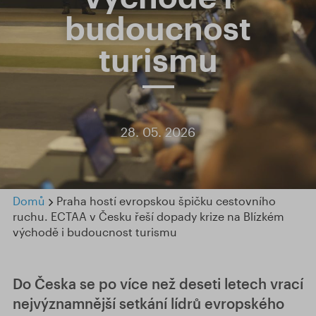
budoucnost
turismu
28. 05. 2026
Domů
Praha hostí evropskou špičku cestovního
ruchu. ECTAA v Česku řeší dopady krize na Blízkém
východě i budoucnost turismu
Do Česka se po více než deseti letech vrací
nejvýznamnější setkání lídrů evropského