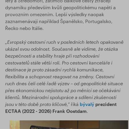
lety a Středomoří, zatímco dálkové cesty ztrácejí
dynamiku především kvůli geopolitickému napětí a
provozním omezením. Lepší výsledky naopak
zaznamenávají například Španělsko, Portugalsko,
Řecko nebo Itálie.
„Evropský cestovní ruch v posledních letech opakovaně
ukázal svou odolnost. Současně ale vidíme, že otázka
bezpečnosti a stability hraje při rozhodování
cestovatelů stále větší roli. Pro cestovní kanceláře i
destinace je proto zásadní rychlá komunikace,
flexibilita a schopnost reagovat na změny. Cestovní
ruch dnes čelí celé řadě výzev – od geopolitické situace
přes ekonomickou nejistotu až po měnící se očekávání
klientů. Mezinárodní spolupráce a sdílení zkušeností
jsou v této době proto klíčové,“
říká
bývalý
prezident
ECTAA (2022 - 2026) Frank Oostdam
.