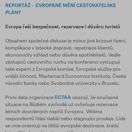
REPORTÁŽ – EVROPANÉ MĚNÍ CESTOVATELSKÉ
PLÁNY
Evropa řeší bezpečnost, rezervace i důvěru turistů
Obsahem společné diskuse je mimo jiné krizové řízení,
komplikace v letecké dopravě, repatriace klientů,
ekonomický výhled nebo důvěra spotřebitelů. Vedle
zástupců cestovního ruchu na konferenci vystupují
také experti z Evropské komise, Evropské služby pro
vnější činnost, Mastercard Economics Institute, České
národní banky nebo Svobodné univerzity v Bruselu.
První data organizace
ECTAA
ukazují, že současná
situace na Blízkém východě už ovlivňuje rezervace
letních dovolených napříč Evropou. Většina
respondentů hlásí slabší nebo stagnující prodeje. Lidé
se více orientují na bližší evropské destinace, kratší