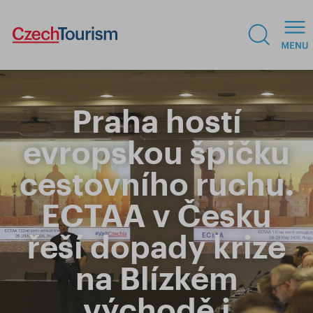
Praha hostí
evropskou špičku
cestovního ruchu.
ECTAA v Česku
řeší dopady krize
na Blízkém
východě i