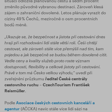
situaci odložila plánovanou cestu a sedm procent
změnilo původně vybranou destinaci. Zároveň klesá
zájem o zahraniční dovolené. Letos plánuje vyrazit do
ciziny 49 % Čechů, meziročně o osm procentních
bodů méně.
„Ukazuje se, že bezpečnost a jistota při cestování dnes
hrají při rozhodování lidí stále větší roli. Češi chtějí
cestovat, ale zároveň stále více přemýšlí nad tím, kam
pojedou a jak bezpečně se budou během dovolené cítit.
Vedle ceny a kvality služeb proto roste význam
dostupnosti, flexibility a celkové jistoty při cestování.
Právě v tom má Česko velkou výhodu,“
uvedl při
zveřejnění průzkumu
ředitel České centrály
cestovního ruchu – CzechTourism František
Reismüller
.
Podle
Asociace českých cestovních kanceláří a
agentur
(AČCKA) navíc stále více lidí sází na