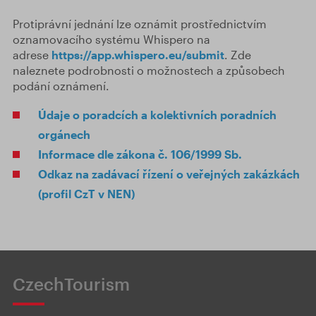
Protiprávní jednání lze oznámit prostřednictvím
oznamovacího systému Whispero na
adrese
https://app.whispero.eu/submit
. Zde
naleznete podrobnosti o možnostech a způsobech
podání oznámení.
Údaje o poradcích a kolektivních poradních
orgánech
Informace dle zákona č. 106/1999 Sb.
Odkaz na zadávací řízení o veřejných zakázkách
(profil CzT v NEN)
CzechTourism