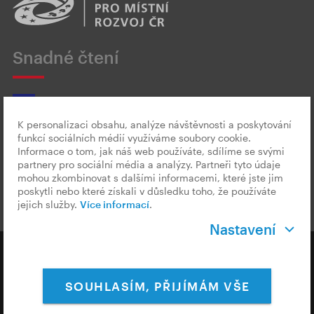
Snadné čtení
K personalizaci obsahu, analýze návštěvnosti a poskytování
funkcí sociálních médií využíváme soubory cookie.
Český znakový jazyk
Informace o tom, jak náš web používáte, sdílíme se svými
partnery pro sociální média a analýzy. Partneři tyto údaje
mohou zkombinovat s dalšími informacemi, které jste jim
poskytli nebo které získali v důsledku toho, že používáte
jejich služby.
Více informací
.
Nastavení
Copyright © 2026 CzechTourism
SOUHLASÍM, PŘIJÍMÁM VŠE
Ochrana osobních údajů
Cookies & Měření
Nastavení Cookies