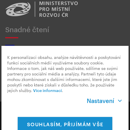
Snadné čtení
K personalizaci obsahu, analýze návštěvnosti a poskytování
funkcí sociálních médií využíváme soubory cookie.
Český znakový jazyk
Informace o tom, jak náš web používáte, sdílíme se svými
partnery pro sociální média a analýzy. Partneři tyto údaje
mohou zkombinovat s dalšími informacemi, které jste jim
poskytli nebo které získali v důsledku toho, že používáte
jejich služby.
Více informací
.
Nastavení
Copyright © 2026 CzechTourism
SOUHLASÍM, PŘIJÍMÁM VŠE
Ochrana osobních údajů
Cookies & Měření