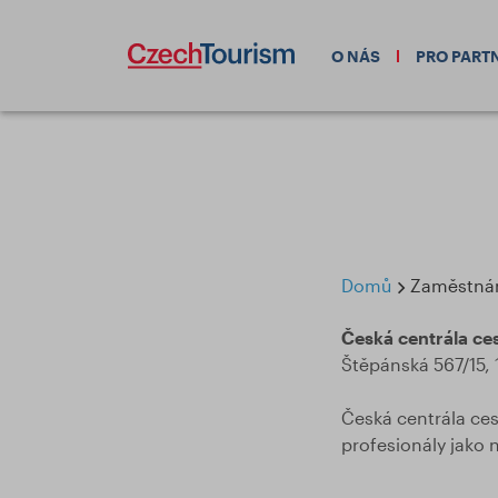
O NÁS
PRO PART
Domů
Zaměstná
Česká centrála ce
Štěpánská 567/15,
Česká centrála ce
profesionály jako 