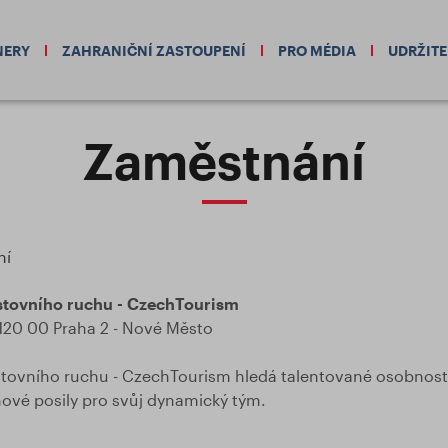
NERY
ZAHRANIČNÍ ZASTOUPENÍ
PRO MÉDIA
UDRŽIT
Zaměstnání
ní
stovního ruchu - CzechTourism
 120 00 Praha 2 - Nové Město
stovního ruchu - CzechTourism hledá talentované osobnost
nové posily pro svůj dynamický tým.