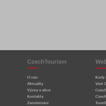
CzechTourism
We
O nás
Kudy 
Aktuality
Visit 
Výzvy a akce
Czech
Kontakty
Czech
Zaměstnání
Tourd