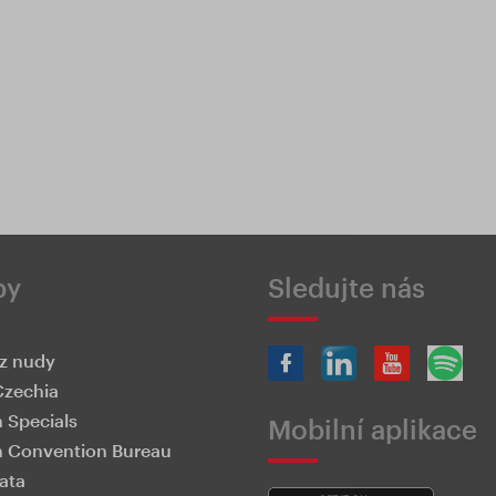
by
Sledujte nás
z nudy
Czechia
 Specials
Mobilní aplikace
 Convention Bureau
ata