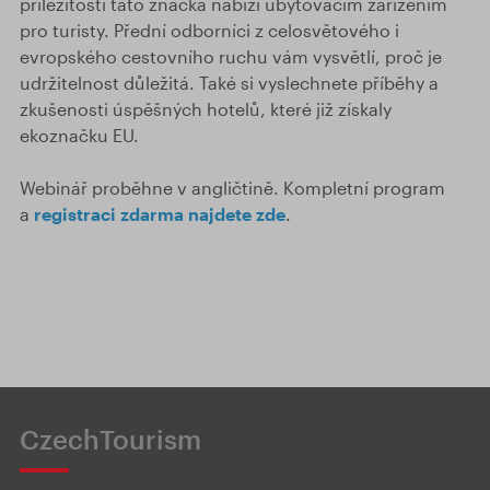
příležitosti tato značka nabízí ubytovacím zařízením
pro turisty. Přední odborníci z celosvětového i
evropského cestovního ruchu vám vysvětlí, proč je
udržitelnost důležitá. Také si vyslechnete příběhy a
zkušenosti úspěšných hotelů, které již získaly
ekoznačku EU.
Webinář proběhne v angličtině. Kompletní program
a
registraci zdarma najdete zde
.
CzechTourism