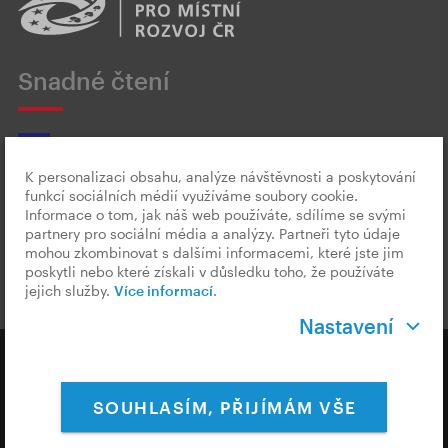
Snadné čtení
K personalizaci obsahu, analýze návštěvnosti a poskytování
funkcí sociálních médií využíváme soubory cookie.
Český znakový jazyk
Informace o tom, jak náš web používáte, sdílíme se svými
partnery pro sociální média a analýzy. Partneři tyto údaje
mohou zkombinovat s dalšími informacemi, které jste jim
poskytli nebo které získali v důsledku toho, že používáte
jejich služby.
Více informací
.
Nastavení
Copyright © 2026 CzechTourism
SOUHLASÍM, PŘIJÍMÁM VŠE
Ochrana osobních údajů
Cookies & Měření
Nastavení Cookies