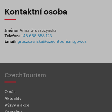
Kontaktní osoba
Jméno:
Anna Gruszczyńska
Telefon:
+48 668 853 123
Email:
gruszczynska@czechtourism.gov.cz
CzechTourism
O nás
Aktuality
Výzvy a akce
Kontakty