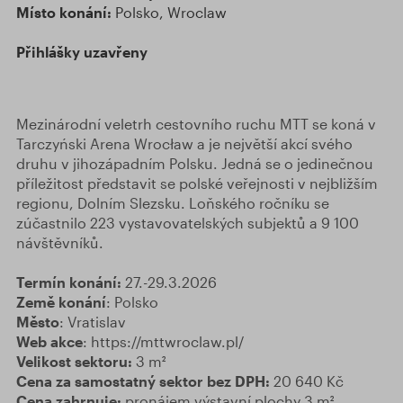
Místo konání:
Polsko, Wroclaw
Přihlášky uzavřeny
Mezinárodní veletrh cestovního ruchu MTT se koná v
Tarczyński Arena Wrocław a je největší akcí svého
druhu v jihozápadním Polsku. Jedná se o jedinečnou
příležitost představit se polské veřejnosti v nejbližším
regionu, Dolním Slezsku. Loňského ročníku se
zúčastnilo 223 vystavovatelských subjektů a 9 100
návštěvníků.
Termín konání:
27.-29.3.2026
Země konání
: Polsko
Město
: Vratislav
Web akce
: https://mttwroclaw.pl/
Velikost sektoru:
3 m²
Cena za samostatný sektor bez DPH:
20 640 Kč
Cena zahrnuje:
pronájem výstavní plochy 3 m²,