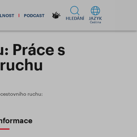
ELNOST
PODCAST
HLEDÁNÍ
JAZYK
Čeština
: Práce s
 ruchu
cestovního ruchu:
nformace