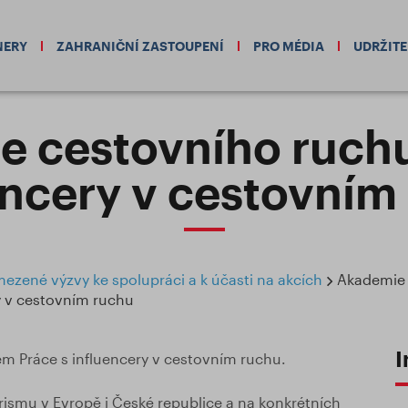
NERY
ZAHRANIČNÍ ZASTOUPENÍ
PRO MÉDIA
UDRŽIT
 cestovního ruchu
encery v cestovním
zené výzvy ke spolupráci a k účasti na akcích
Akademie 
y v cestovním ruchu
I
em Práce s influencery v cestovním ruchu.
rismu v Evropě i České republice a na konkrétních