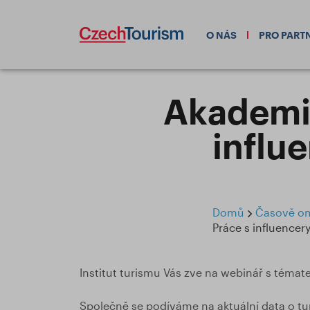
O NÁS
PRO PART
Akademie
influ
Domů
Časově ome
Práce s influencer
Institut turismu Vás zve na webinář s témat
Společně se podíváme na aktuální data o tu