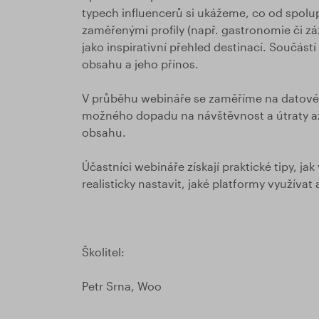
typech influencerů si ukážeme, co od spolup
zaměřenými profily (např. gastronomie či záž
jako inspirativní přehled destinací. Součást
obsahu a jeho přínos.
V průběhu webináře se zaměříme na datové i 
možného dopadu na návštěvnost a útraty až
obsahu.
Účastníci webináře získají praktické tipy, ja
realisticky nastavit, jaké platformy využívat
Školitel:
Petr Srna, Woo