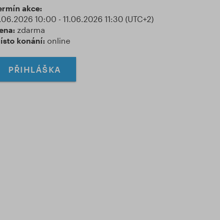
ermín akce:
1.06.2026 10:00 - 11.06.2026 11:30 (UTC+2)
ena:
zdarma
ísto konání:
online
PŘIHLÁŠKA