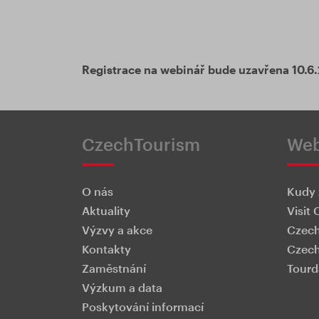
Registrace na webinář bude uzavřena 10.6.
CzechTourism
We
O nás
Kudy 
Aktuality
Visit 
Výzvy a akce
Czech
Kontakty
Czech
Zaměstnání
Tourd
Výzkum a data
Poskytování informací