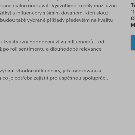
T
ráce reálně očekávat. Vysvětlíme rozdíly mezi úzce
1
itky) a influencery s širším dosahem, kteří slouží
C
í budou také vybrané příklady především na kvalitu
M
kvalitativní hodnocení vlivu influencerů – od
 po roli sentimentu a dlouhodobé relevance
k vybírat vhodné influencery, jaká očekávání si
 a co je potřeba zajistit pro úspěšnou spolupráci.