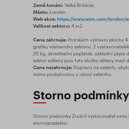
Země konání:
Velká Británie
Město:
Londýn
Web akce:
https://www.wtm.com/london/e
Velikost sektoru:
4 m2
Cena zahrnuje:
Pronájem výstavní plochy 4 
grafiku výstavního sektoru, 2 vystavovatelsk
20 kg, akreditační poplatek, základní zápis 
sektor sdílený jsou tyto služby děleny mezi dv
Cena nezahrnuje:
Dopravu na veletrh, ubytov
mimo poskytnutou v rámci veletrhu.
Storno podmínk
Storno podmínky Zruší-li vystavovatel svou 
stornopoplatky: