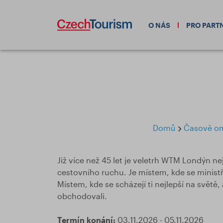
O NÁS
PRO PART
Domů
Časově ome
Již více než 45 let je veletrh WTM Londýn ne
cestovního ruchu. Je místem, kde se ministři
Místem, kde se scházejí ti nejlepší na světě
obchodovali.
Termín konání:
03.11.2026 - 05.11.2026