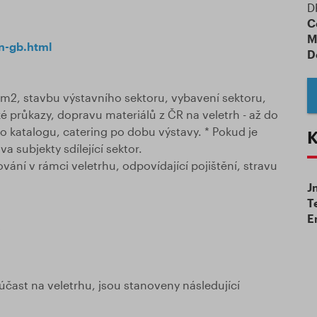
D
C
M
n-gb.html
D
m2, stavbu výstavního sektoru, vybavení sektoru,
é průkazy, dopravu materiálů z ČR na veletrh - až do
do katalogu, catering po dobu výstavy. * Pokud je
K
a subjekty sdílející sektor.
ání v rámci veletrhu, odpovídající pojištění, stravu
J
T
E
y
účast na veletrhu, jsou stanoveny následující