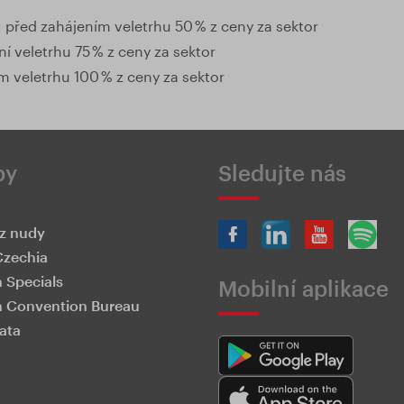
ů před zahájením veletrhu 50 % z ceny za sektor
í veletrhu 75 % z ceny za sektor
m veletrhu 100 % z ceny za sektor
by
Sledujte nás
z nudy
Czechia
 Specials
Mobilní aplikace
 Convention Bureau
ata