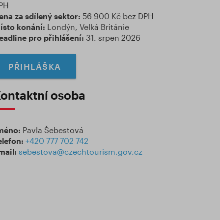
PH
ena za sdílený sektor:
56 900 Kč bez DPH
ísto konání:
Londýn, Velká Británie
eadline pro přihlášení:
31. srpen 2026
PŘIHLÁŠKA
ontaktní osoba
méno:
Pavla Šebestová
elefon:
+420 777 702 742
mail:
sebestova@czechtourism.gov.cz