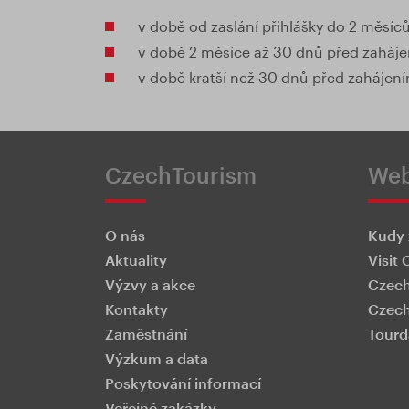
v době od zaslání přihlášky do 2 měsíc
v době 2 měsíce až 30 dnů před zahájen
v době kratší než 30 dnů před zahájení
CzechTourism
We
O nás
Kudy 
Aktuality
Visit 
Výzvy a akce
Czech
Kontakty
Czech
Zaměstnání
Tourd
Výzkum a data
Poskytování informací
Veřejné zakázky