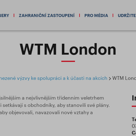
NERY
ZAHRANIČNÍ ZASTOUPENÍ
PRO MÉDIA
UDRŽIT
WTM London
zené výzvy ke spolupráci a k účasti na akcích
WTM Lon
I
jsilnějším a nejvlivnějším třídenním veletrhem
 setkávají s obchodníky, aby stanovili své plány.
, aby objevovali, navazovali nové vztahy a
T
0
C