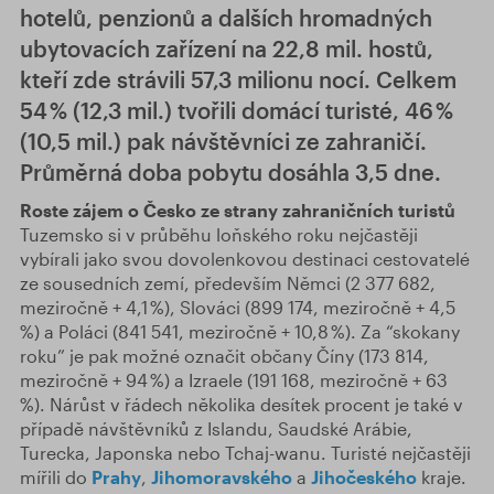
hotelů, penzionů a dalších hromadných
ubytovacích zařízení na 22,8 mil. hostů,
kteří zde strávili 57,3 milionu nocí. Celkem
54 % (12,3 mil.) tvořili domácí turisté, 46 %
(10,5 mil.) pak návštěvníci ze zahraničí.
Průměrná doba pobytu dosáhla 3,5 dne.
Roste zájem o Česko ze strany
zahraničních turistů
Tuzemsko si v průběhu loňského roku nejčastěji
vybírali jako svou dovolenkovou destinaci cestovatelé
ze sousedních zemí, především Němci (2 377 682,
meziročně + 4,1 %), Slováci (899 174, meziročně + 4,5
%) a Poláci (841 541, meziročně + 10,8 %). Za “skokany
roku” je pak možné označit občany Číny (173 814,
meziročně + 94 %) a Izraele (191 168, meziročně + 63
%). Nárůst v řádech několika desítek procent je také v
případě návštěvníků z Islandu, Saudské Arábie,
Turecka, Japonska nebo Tchaj-wanu. Turisté nejčastěji
mířili do
Prahy
,
Jihomoravského
a
Jihočeského
kraje.