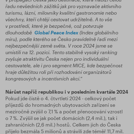
řadu nevšedních zážitků jak pro vyznavače aktivního
turismu, lázní, milovníky kvalitní gastronomie nebo
všechny, kteří chtějí cestovat udržitelně. A to vše
v prostředí, které je bezpečné, což potvrzuje
dlouhodobě
Global Peace Index
(Index globálního
míru), podle kterého se Česko pravidelně řadí mezi
nejbezpečnější země světa. V roce 2024 jsme se
umístili na 12. pozici. Tento stabilně vysoký ranking
zvyšuje atraktivitu Česka nejen pro individuální
cestovatele, ale i pro segment MICE, kde bezpečnost
hraje důležitou roli při rozhodování organizátorů
kongresových a incentivních akcí.“
Nárůst napříč republikou i v posledním kvartále 2024
Pokud jde čistě o 4. čtvrtletí 2024 - celkový počet
příjezdů do hromadných ubytovacích zařízení se
meziročně zvýšil o 7,1 % a počet přenocování vzrostl
o 7 %. Zvýšil se jak počet domácích (2,4 mil.), tak i
zahraničních (2,6 mil.) hostů. Celkem jich do Česka
přijelo bezmála 5 milionů a strávili zde téměř 11,7 mil.