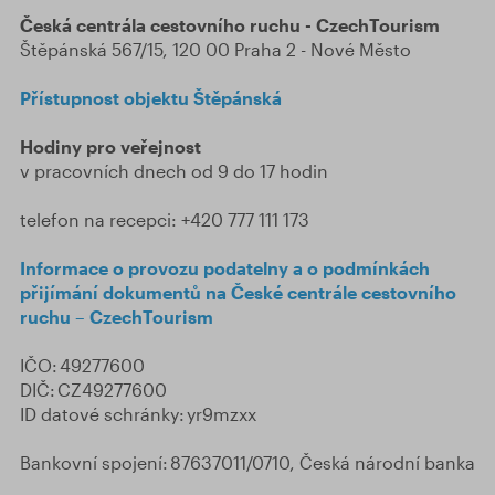
Česká centrála cestovního ruchu - CzechTourism
Štěpánská 567/15, 120 00 Praha 2 - Nové Město
Přístupnost objektu Štěpánská
Hodiny pro veřejnost
v pracovních dnech od 9 do 17 hodin
telefon na recepci: +420 777 111 173
Informace o provozu podatelny a o podmínkách
přijímání dokumentů na České centrále cestovního
ruchu – CzechTourism
IČO: 49277600
DIČ: CZ49277600
ID datové schránky: yr9mzxx
Bankovní spojení: 87637011/0710, Česká národní banka