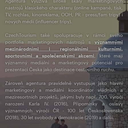
Agentura využívá široké škály marketingových
prosazování na domácím a zejména zahraničním trhu,
nástrojů klasického charakteru (online kampaně, tisk,
stanovení a rozpracování prioritních produktů,
TV, rozhlas, kinoreklama, OOH, PR - press/fam tripy) i
charakteristických pro destinaci Česko, podpora
nových médií (influencer tripy).
tvorby produktů cestovního ruchu se šetrným
přístupem k životnímu prostředí, vydávání
propagačních materiálů o Česku v příslušných
CzechTourism také spolupracuje v rámci svého
jazykových verzích, spolupráce s regiony v ČR,
portfolia marketingových nástrojů s
významnými
angažovanost při vzniku přirozených oblastí
mezinárodními i regionálními kulturními,
cestovního ruchu, působení při jejich turistickém
sportovními a společenskými akcemi
, které mají
rozvoji a zatraktivnění, zakládání zastoupení v
významný mediální a marketingový potenciál pro
zahraničí s cílem informovat zahraniční novináře,
prezentaci Česka jako destinace cestovního ruchu.
odbornou i nejširší veřejnost o nabídce cestovního
ruchu v Česku, všestranně podporovat prodej
Zároveň agentura pravidelně vystupuje jako hlavní
národních produktů cestovního ruchu a další činnosti
marketingový a mediální koordinátor vládních a
související se zajištěním úkolů destinačního
meziresortních projektů, jakými byly např. 700. výročí
marketingu.
narození Karla IV. (2016), Připomínky a oslavy
Mediální prezentace ČR, odvětví cestovního ruchu i
významných výročí ČR - 100 let Československa
agentury CzechTourism
(2018), 30 let svobody a demokracie (2019) a další.
Zabezpečování spolupráce s domácími i zahraničními