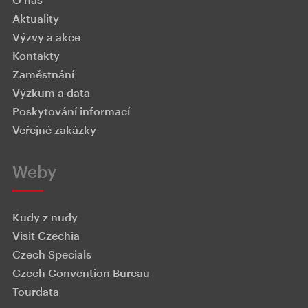
úkolů.
Aktuality
Výzvy a akce
Ekonomické a administrativní zajištění chodu
Kontakty
agentury
Činnosti související se zajištěním úkolů ekonomické a
Zaměstnání
administrativní podpory.
Výzkum a data
Poskytování informací
Veřejné zakázky
Weby
Kudy z nudy
Visit Czechia
Czech Specials
Czech Convention Bureau
Tourdata