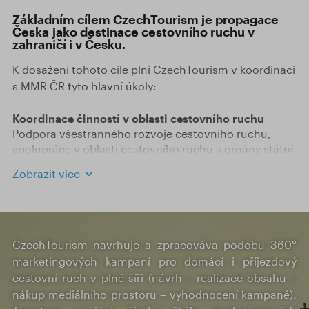
Základním cílem CzechTourism je propagace
Česka jako destinace cestovního ruchu v
zahraničí i v Česku.
K dosažení tohoto cíle plní CzechTourism v koordinaci
s MMR ČR tyto hlavní úkoly:
Koordinace činností v oblasti cestovního ruchu
Podpora všestranného rozvoje cestovního ruchu,
spolupráce v oblasti cestovního ruchu s orgány státní
správy a samosprávy, profesními organizacemi,
Zobrazit více
školami, výzkumnými a poradenskými institucemi a
analogickými zahraničními institucemi, peněžními
ústavy a další činnosti související se zajištěním
koordinačních úkolů.
CzechTourism navrhuje a zpracovává podobu 360°
Destinační marketing
marketingových kampaní pro domácí i příjezdový
Zajišťování, podpora a koordinace marketingových
cestovní ruch v plné šíři (návrh – realizace obsahu –
aktivit na domácím a zahraničním trhu, vytváření
nákup mediálního prostoru – vyhodnocení kampaně).
příznivého image turistické destinace "Česko" a její