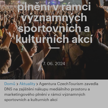
plnění v rámci
významných
sportovních a
kulturních akcí
7. 06. 2024
Domů
Aktuality
Agentura CzechTourism zavedla
DNS na zajištění nákupu mediálního prostoru a
marketingového plnění v rámci významných
sportovních a kulturních akcí