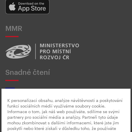
MMR
Snadné čtení
K personalizaci obsahu, analýze návštěvnosti a poskytování
funkcí sociálních médií využíváme soubory cookie.
Český znakový jazyk
Informace o tom, jak náš web používáte, sdílíme se svými
partnery pro sociální média a analýzy. Partneři tyto údaje
mohou zkombinovat s dalšími informacemi, které jste jim
poskytli nebo které získali v důsledku toho, že používáte