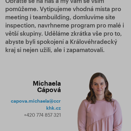
Obraťte se na nás a my vám se vším
pomůžeme. Vytipujeme vhodná místa pro
meeting i teambuilding, domluvíme site
inspection, navrhneme program pro malé i
větší skupiny. Uděláme zkrátka vše pro to,
abyste byli spokojení a Královéhradecký
kraj si nejen užili, ale i zapamatovali.
Michaela
Cápová
capova.michaela@ccr
khk.cz
+420 774 857 321