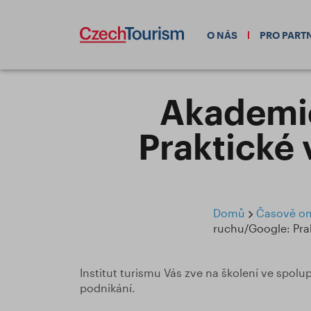
O NÁS
PRO PART
Akademie
Praktické 
Domů
Časově ome
ruchu/Google: Prak
Institut turismu Vás zve na školení ve spolu
podnikání.