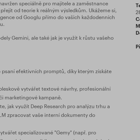
navržen speciálně pro majitele a zaměstnance
T
í přejít od teorie k reálným výsledkům. Ukážeme si,
2
eligence od Googlu přímo do vašich každodenních
C
tu.
M
D
ly Gemini, ale také jak je využít k růstu vašeho
P
 psaní efektivních promptů, díky kterým získáte
leskově vytvářet textové návrhy, profesionální
tě či marketingové kampaně.
te, jak využít Deep Research pro analýzu trhu a
M zpracovat vaše interní dokumenty do
 vytvářet specializované "Gemy" (např. pro