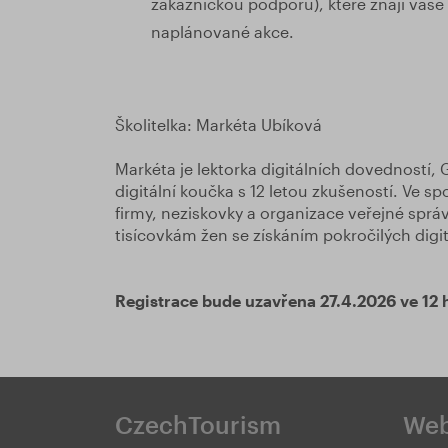
zákaznickou podporu), které znají vaše f
naplánované akce.
Školitelka: Markéta Ubíková
Markéta je lektorka digitálních dovedností, 
digitální koučka s 12 letou zkušeností. Ve s
firmy, neziskovky a organizace veřejné sprá
tisícovkám žen se získáním pokročilých digit
Registrace bude uzavřena 27.4.2026 ve 12 
CzechTourism
We