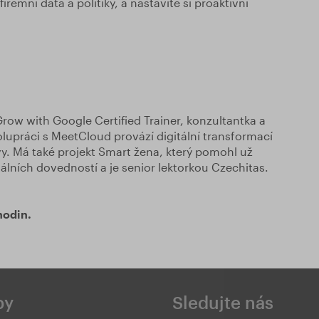
iremní data a politiky, a nastavíte si proaktivní
Grow with Google Certified Trainer, konzultantka a
polupráci s MeetCloud provází digitální transformací
vy. Má také projekt Smart žena, který pomohl už
álních dovedností a je senior lektorkou Czechitas.
hodin.
by
Sledujte nás