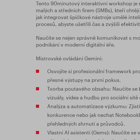
Tento 90minutový interaktivní workshop je 
malých a středních firem (SMBs), kteří chtěj
jak integrovat špičkové nástroje umělé int
procesů, abyste ušetřili čas a zvýšili efektivi
Naučíte se nejen správně komunikovat s mode
podnikání v moderní digitální éře.
Mistrovské ovládání Gemini:
Osvojíte si profesionální framework pro
přesné výstupy na první pokus.
Tvorba poutavého obsahu: Naučíte se b
vizuály, videa a hudbu pro sociální sí
Analýza a automatizace výzkumu: Zjistí
konkurence nebo jak nechat NotebookL
přehledných shrnutí a průvodců.
Vlastní AI asistenti (Gems): Naučíte se