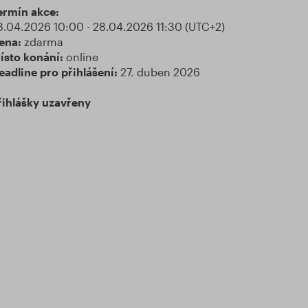
ermín akce:
8.04.2026 10:00 - 28.04.2026 11:30 (UTC+2)
ena:
zdarma
ísto konání:
online
eadline pro přihlášení:
27. duben 2026
řihlášky uzavřeny