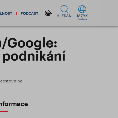
ELNOST
PODCAST
HLEDÁNÍ
JAZYK
Čeština
u/Google:
m podnikání
cestovního
nformace