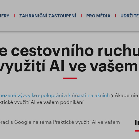
NERY
ZAHRANIČNÍ ZASTOUPENÍ
PRO MÉDIA
UDRŽIT
 cestovního ruch
využití AI ve vaše
zené výzvy ke spolupráci a k účasti na akcích
Akademie 
tické využití AI ve vašem podnikání
I
práci s Google na téma Praktické využití AI ve vašem