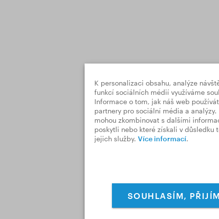
K personalizaci obsahu, analýze návšt
funkcí sociálních médií využíváme sou
Informace o tom, jak náš web používát
partnery pro sociální média a analýzy. 
mohou zkombinovat s dalšími informace
poskytli nebo které získali v důsledku 
jejich služby.
Více informací
.
SOUHLASÍM, PŘIJÍ