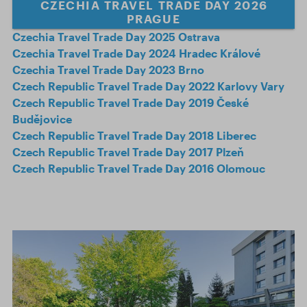
CZECHIA TRAVEL TRADE DAY 2026
PRAGUE
Czechia Travel Trade Day 2025 Ostrava
Czechia Travel Trade Day 2024 Hradec Králové
Czechia Travel Trade Day 2023 Brno
Czech Republic Travel Trade Day 2022 Karlovy Vary
Czech Republic Travel Trade Day 2019 České
Budějovice
Czech Republic Travel Trade Day 2018 Liberec
Czech Republic Travel Trade Day 2017 Plzeň
Czech Republic Travel Trade Day 2016 Olomouc