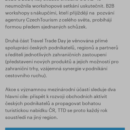
neumožnila workshopové setkání uskutečnit. B2B
workshopy s nákupčími, kteří přijíždějí na pozvání
agentury CzechTourism z celého světa, probíhájí
formou předem sjednaných schůzek.
Druhá část Travel Trade Day je věnována přímé
spolupráci českých podnikatelů, regionů a partnerů
s řediteli jednotlivých zahraničních zastoupení
(představení nových produktů a jejich možností pro
zahraniční trhy, vzájemná synergie v podnikání
cestovního ruchu).
Akce s významnou mezinárodní účastí sleduje dva
hlavní cíle: přispět k rozvoji obchodních aktivit
českých podnikatelů a propagovat bohatou
turistickou nabídku ČR, TTD se proto každý rok
soustředí na jiný region.