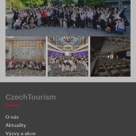
+9
CzechTourism
O nás
Aktuality
Výzvy a akce