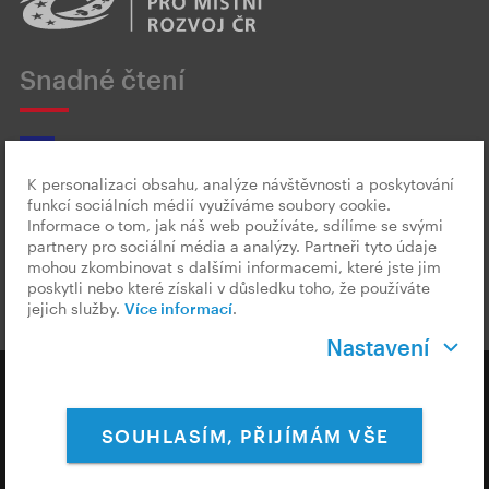
Snadné čtení
K personalizaci obsahu, analýze návštěvnosti a poskytování
funkcí sociálních médií využíváme soubory cookie.
Český znakový jazyk
Informace o tom, jak náš web používáte, sdílíme se svými
partnery pro sociální média a analýzy. Partneři tyto údaje
mohou zkombinovat s dalšími informacemi, které jste jim
poskytli nebo které získali v důsledku toho, že používáte
jejich služby.
Více informací
.
Nastavení
Copyright © 2026 CzechTourism
SOUHLASÍM, PŘIJÍMÁM VŠE
Ochrana osobních údajů
Cookies & Měření
Nastavení Cookies