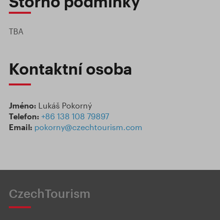
Storno podmínky
TBA
Kontaktní osoba
Jméno:
Lukáš Pokorný
Telefon:
+86 138 108 79897
Email:
pokorny@czechtourism.com
CzechTourism